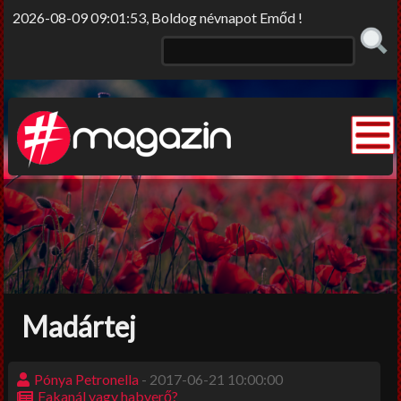
2026-08-09 09:01:53, Boldog névnapot Emőd !
Elme/rengő
Elv/érzek
Sors-szinkópa
Nem tabu
Madártej
Korlátolt felelősséggel
Film-Színház-Muzsika
Pónya Petronella
- 2017-06-21 10:00:00
Fakanál vagy habverő?