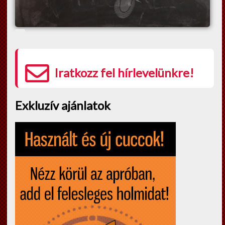
Iratkozz fel hírlevelünkre!
Exkluzív ajánlatok