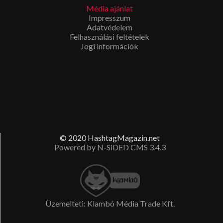
Esküvői filmkészítés Budapest
en? Megíbzható,
Média ajánlat
tapasztalt
esküvői videós
Impresszum
t keres? Látogasson el a fenti
Adatvédelem
linkre!
Felhasználási feltételek
Jogi információk
© 2020 HashtagMagazin.net
Powered by N-SiDED CMS 3.4.3
Üzemelteti: Klambó Média Trade Kft.