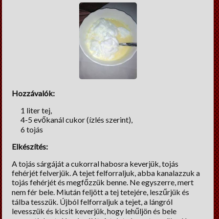
Lelki Pillér
HM tippek
Régiségek
Erős fekete
Cooltúr Koktél
Hozzávalók:
Limonádé
1 liter tej,
4-5 evőkanál cukor (ízlés szerint),
6 tojás
Elkészítés:
A tojás sárgáját a cukorral habosra keverjük, tojás
fehérjét felverjük. A tejet felforraljuk, abba kanalazzuk a
tojás fehérjét és megfőzzük benne. Ne egyszerre, mert
nem fér bele. Miután feljött a tej tetejére, leszűrjük és
tálba tesszük. Újból felforraljuk a tejet, a lángról
levesszük és kicsit keverjük, hogy lehűljön és bele