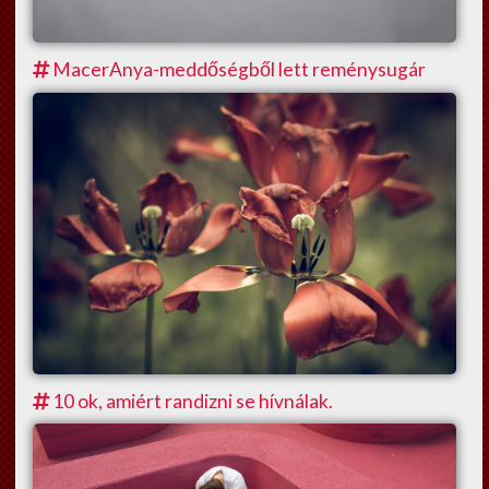
MacerAnya-meddőségből lett reménysugár
10 ok, amiért randizni se hívnálak.