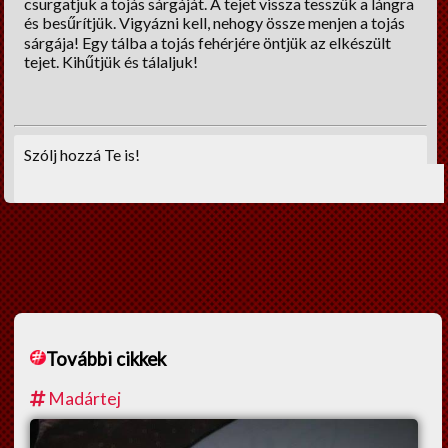
csurgatjuk a tojás sárgáját. A tejet vissza tesszük a lángra
és besűrítjük. Vigyázni kell, nehogy össze menjen a tojás
sárgája! Egy tálba a tojás fehérjére öntjük az elkészült
tejet. Kihűtjük és tálaljuk!
Szólj hozzá Te is!
További cikkek
Madártej