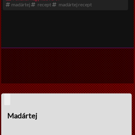
madártej
recept
madártej recept
Beszéljünk másról
DIY
Széles látókör
Vendégcikkek
NagyUtazó
Interjú
Könyvajánló
Ünnepek
Életmód
Dia konyhája
Madártej
A nagy fogyidráma