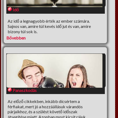
Beszéljünk másról
Idő
DIY
Az idő a legnagyobb érték az ember számára.
Széles látókör
Sajnos van, amire túl kevés idő jut és van, amire
bizony túl sok is.
Vendégcikkek
Bővebben
NagyUtazó
Interjú
Könyvajánló
Ünnepek
Életmód
Panaszkodás
Dia konyhája
Az előző cikkekben, inkább dícsértem a
férfiakat, mert jó a hozzáállásuk várandós
A nagy fogyidráma
párjaikhoz, és a szülést követő időszak
átsegítése miatt. Azonban most kicsit rájuk