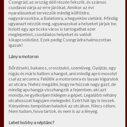
Csongrád, az ország déli részén fekszik, és számos
csodával várja az erre járókat. Amikor az évi
nyaralásunkat tervezzük mindig külföldre,
nagyvárosokba, a Balatonra, a hegyekbe sietünk. Mindig
ugyanazt nézzük meg, ugyanazokat a helyeket járjuk be,
holott egy aprócska város is tartogathat ezer
meglepetést, csodálatos helyeket és valódi
kikapcsolódást. Ezek pedig Csongrádra halmozottan
igazak!
Lány a motoron
Bőrdzseki, bakancs, crossbukó, szemüveg. Gyújtás, egy
rúgás és máris hallom a hangot, ami mindig apró mosolyt
csal az arcomra. Felülök a motoromra és lassan kigurulok
az utcára. Nehéz megállni, hogy ne húzzak nagy gázt, de
mindig apu hangja visszhangzik a fejemben, aki azt
mondja, ne gyilkoljam hidegen a gépet. Legalább néhány
utcahosszat hagyjam melegedni. Ezért hát így is teszek.
Kényelmes tempóban haladok az utcákon. Nincs célom.
Nem tudom, hova tartok, és nem is az a lényeg.
Lehet hobby a néptánc?