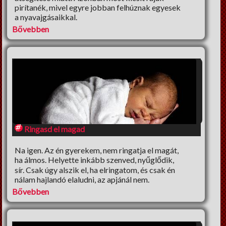
Lelki Pillér
pirítanék, mivel egyre jobban felhúznak egyesek
a nyavajgásaikkal.
HM tippek
Bővebben
Régiségek
Erős fekete
Cooltúr Koktél
Limonádé
Ringasd el magad
Na igen. Az én gyerekem, nem ringatja el magát,
ha álmos. Helyette inkább szenved, nyűglődik,
sír. Csak úgy alszik el, ha elringatom, és csak én
nálam hajlandó elaludni, az apjánál nem.
Bővebben