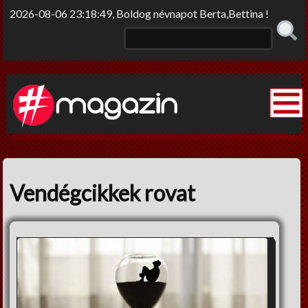
2026-08-06 23:18:49, Boldog névnapot Berta,Bettina !
Elme/rengő
Elv/érzek
Vendégcikkek rovat
Sors-szinkópa
Nem tabu
Korlátolt felelősséggel
Film-Színház-Muzsika