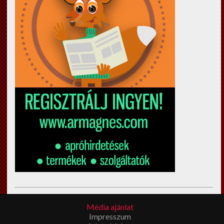
Esküvői filmkészítés Budapest
en? Megíbzható,
Média ajánlat
tapasztalt
esküvői videós
Impresszum
t keres? Látogasson el a fenti