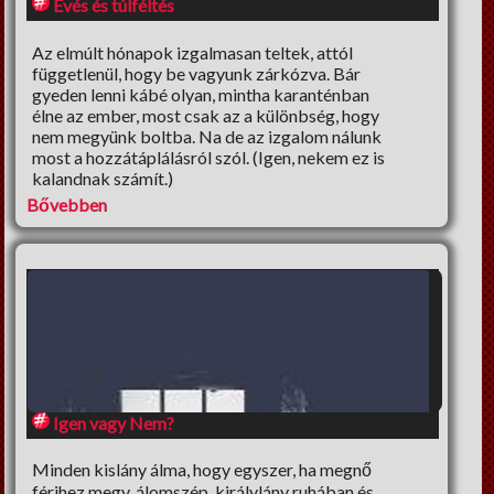
Evés és túlféltés
Az elmúlt hónapok izgalmasan teltek, attól
függetlenül, hogy be vagyunk zárkózva. Bár
gyeden lenni kábé olyan, mintha karanténban
élne az ember, most csak az a különbség, hogy
nem megyünk boltba. Na de az izgalom nálunk
most a hozzátáplálásról szól. (Igen, nekem ez is
kalandnak számít.)
Bővebben
Igen vagy Nem?
Minden kislány álma, hogy egyszer, ha megnő
férjhez megy, álomszép, királylány ruhában és