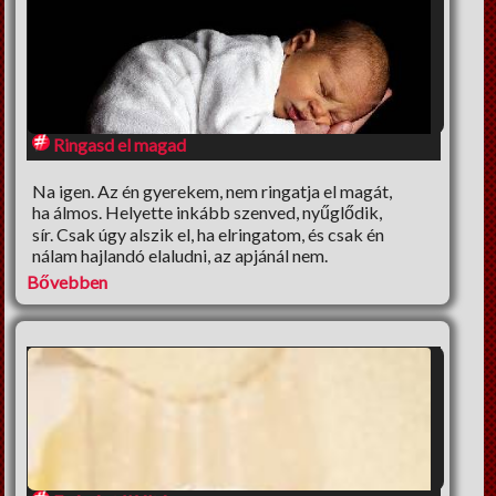
Ringasd el magad
Na igen. Az én gyerekem, nem ringatja el magát,
ha álmos. Helyette inkább szenved, nyűglődik,
sír. Csak úgy alszik el, ha elringatom, és csak én
nálam hajlandó elaludni, az apjánál nem.
Bővebben