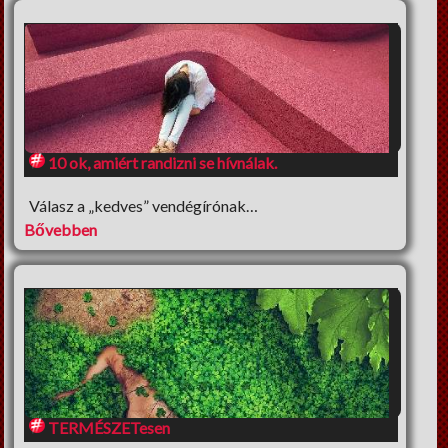
10 ok, amiért randizni se hívnálak.
Válasz a „kedves” vendégírónak…
Bővebben
TERMÉSZETesen