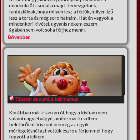
mindenki őt csodálja majd. Tervezgetnek,
fantáziálnak, hogy milyen lesz a férjük, milyen ízű
lesz a torta és még sorolhatnám. Hát én vagyok a
mindenkori kivétel, ugyanis nekem eszem
ágában sem volt soha férjhez menni.
Bővebben
Tápszer és cumi, a két mumus
Korábban már írtam arról, hogy a kisfiam nem
valami nagy étvágyú, amibe már kezdtem
beletörődni. Viszont nemrég az egyik
mérlegelésnél azt vettük észre a férjemmel, hogy
fogyott a lelkem.