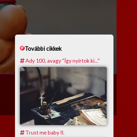
További cikkek
Ady 100, avagy "Így nyírtok ki..."
Trust me baby II.