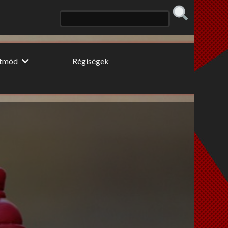
etmód
Régiségek
 konyhája
Erős fekete
 fogyidráma
Cooltúr Koktél
ki Pillér
Limonádé
 tippek