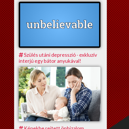
Szülés utáni depresszió - exkluzív
interjú egy bátor anyukával!
Képekbe rejtett önbizalom