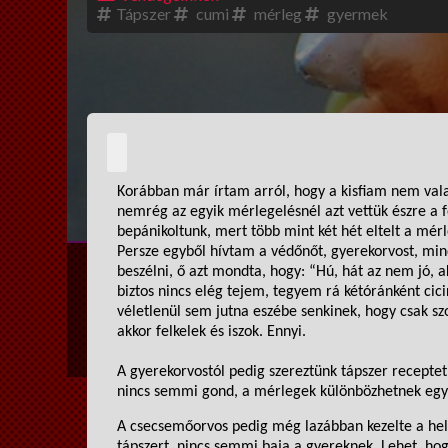
Tápszer
cumi
mérleg
gyermek
Korábban már írtam arról, hogy a kisfiam nem val
nemrég az egyik mérlegelésnél azt vettük észre a
bepánikoltunk
, mert
több mint két hét eltelt a mér
Persze egyből hívtam a védőnőt, gyerekorvost, min
beszélni, ő azt mondta, hogy:
“
Hú, hát az nem jó, 
biztos nincs elég tejem, tegyem rá
kétóránként
cici
véletlenül sem jutna eszébe senkinek, hogy csak s
akkor felkel
ek és iszok. Ennyi.
A gyerekorvostól pedig szereztünk tápszer receptet
nincs semmi gond
, a mérlegek különbözhetnek eg
A csecsemőorvos pedig még lazá
bban kezelte a hel
tápszert, nincs semmi baja a gyereknek. Lehet, hogy