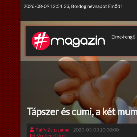
2026-08-09 12:54:33, Boldog névnapot Emőd !
Elme/rengő
Elv/érzek
Sors-szink
Nem tab
Tápszer és cumi, a két mu
Pálfy Zsuzsanna
- 2020-03-03 10:00:00
Vendégcikkek