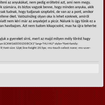
íteni az anyukákat, nem pedig erőltetni azt
,
ami nem megy
.
sik számára, és biztos vagyok benne, hogy minden anyuka, akik
csak tudnak, hogy tudjanak szoptatni, de van az a pont, amikor
kellene őket. Valószínűleg olyan oka is lehet ezeknek, amiről
iatt nem kéri már az anyatejet a
picúr
. Nálunk is úgy tűnik ez a
van havibajom.
Azt nem tudom kikapcsolni,
max
ha újra teherbe
uk a gyereket sírni, mert az majd milyen mély törés
t hagy
Run SCXW160550150 BCX1" lang="HU-HU" style="font-family:
; font-size: 12pt; line-height: 20.5px; -ms-touch-select: none; -ms-user-