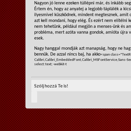
Nagyon jó lenne ezeken túllépni már, és inkább seg
Értem én, hogy az anyatej a legjobb táplálék a kic
ilyesmivel küszködnek, mindent meg
tesznek, amit 
azt kell mondani, hogy elég. És ez
ért nem elítélni 
nem tehetünk, például megjön a
menses-ünk
és am
probléma, mert azóta vanna gondok, amióta újra 
esek.
Nagy hanggal mondják azt manapság, hogy ne hagyj
bennük. De azzal nincs baj, ha akko
<span class="Text
Calibri,Calibri_EmbeddedFont,Calibri_MSFontService,Sans-Serif
select: text; -webkit-t
Szólj hozzá Te is!