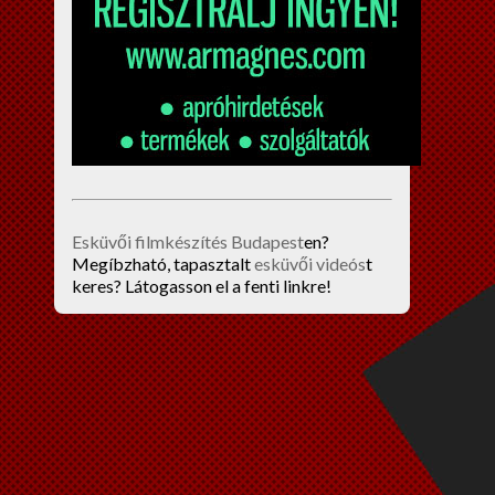
Esküvői filmkészítés Budapest
en?
Megíbzható, tapasztalt
esküvői videós
t
keres? Látogasson el a fenti linkre!