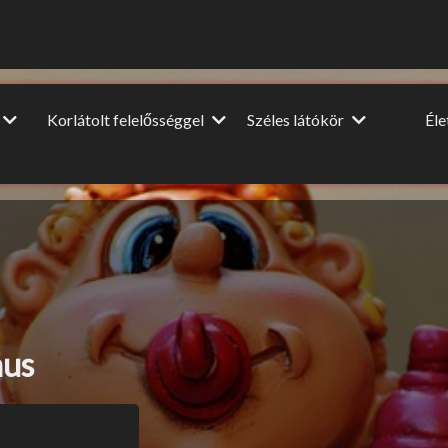
Korlátolt felelősséggel
Széles látókör
Él
Vendégcikkek
Dia
Film-Színház-Muzsika
NagyUtazó
A nagy
ópa
Beszéljünk másról
Interjú
Lel
u
DIY
Könyvajánló
HM
Ünnepek
mus