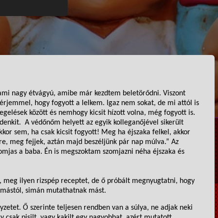
ami nagy étvágyú, amibe már kezdtem beletörődni. Viszont
 férjemmel,
hogy
f
ogyott a lelkem. Igaz nem sokat
,
de
mi attól is
legelés
ek
között és nemhogy kicsit hízott volna, még fogyott is.
denkit.
A védőnőm helyett az egyik kolleganőjével sikerült
akkor sem
,
ha csak kicsit fogyott! Meg ha éjszaka felkel, akkor
re, meg fejjek, aztán majd beszéljünk pár nap múlva.”
Az
zomjas a baba. Én is megszoktam szomjazni néha éjszaka és
, meg ilyen rizspép receptet, de ő próbált megnyugtatni, hogy
ymástól, simán mutathatnak mást.
yzetet. Ő szerinte teljesen rendben van a súlya, ne adjak neki
 csak pisilt, vagy kakilt egy nagyobbat, azért mutatott