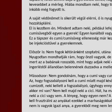
kevesebbet a mérleg.
Hiába mondtam neki, hogy töb
inkább még fogyott is.
A saját védőnőmet is sikerült végül elérni, ő is n
hozzátáplálni.
El is kezdtem én. Mindent adtam neki
, például l
efe
cumisüvegből egyen a gyerek! Egyen kanálból vag
Ez a tápszer és cumi/cumisüveg ellenesség már k
be injekcióstűvel a gyerekemnek
.
Először is
:
Nem fogok
kétóránként
szoptatni, utána
Nyugodtan mondhatják rám, hogy önző vagyok, de 
mert az a babának rosszabb, mint hogy adjak neki
ingerléstől állandóan belennének duzzadva a melle
Másodszor:
Nem gondolnám, hogy a cumi vagy cumi
Az
,
hogy
fogszabályozni
kell a cumi miatt majd kés
cumizott, neki kellett a fogszabályzó, úgyhogy ennyi
akkor mi van? Nem kell majd neki a cici. Hát
,
ha má
n
e
ki a cici vagy sem. A lényeg,
hogy egyen nem?
A
kell frusztrálni az anyákat ezekkel a marhaságokka
nem is vagyok igazi anya, a gyerekből meg nem les