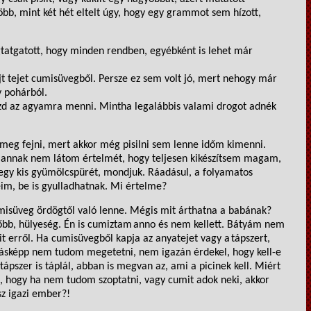
b, mint két hét eltelt
úgy, hogy egy grammot sem hízott,
yugtatgatott, hogy minden rendben, egyébként is lehet már
jt tejet cumisüvegből. Persze ez sem volt jó, mert nehogy már
y pohárból
.
ezd az agyamra m
e
nni. Mintha legalábbis valami drogot adnék
 meg fejni, mert akkor még pisilni sem lenne időm kimenni
.
annak nem látom értelmét, hogy teljesen kikészítsem magam,
 egy kis gyümölcspürét, mo
ndjuk.
Ráadásul, a folyamatos
im, be is gyulladhatnak. Mi értelme?
süveg ördögtől való lenne. Mégis mit árthatna a babának?
őbb, hülyeség. Én is
cumiztam
anno
és nem kellett. Bát
yám nem
t erről.
Ha cumisüvegből kapja az anyatejet vagy a
tápszert,
sképp nem tudom megetetni, nem igazán érdekel
,
hogy kell-e
 tápszer is táplál, abban is megvan az
,
a
mi a
picinek kell
. Miért
l, hogy ha nem tudom szoptatni, vagy cumit adok neki, akkor
z igazi ember?!