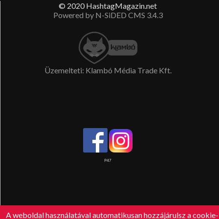
© 2020 HashtagMagazin.net
Powered by N-SiDED CMS 3.4.3
Üzemelteti: Klambó Média Trade Kft.
P47
A weboldal használatával automatikusan hozzájárulsz a cookie