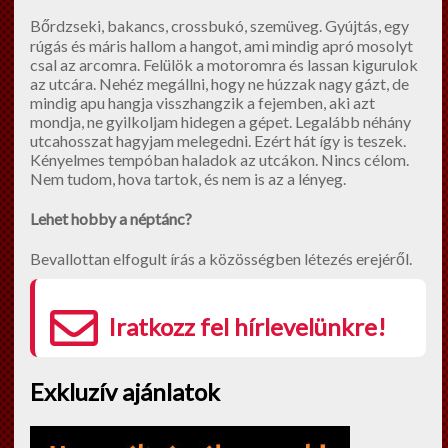
Bőrdzseki, bakancs, crossbukó, szemüveg. Gyújtás, egy
rúgás és máris hallom a hangot, ami mindig apró mosolyt
csal az arcomra. Felülök a motoromra és lassan kigurulok
az utcára. Nehéz megállni, hogy ne húzzak nagy gázt, de
mindig apu hangja visszhangzik a fejemben, aki azt
mondja, ne gyilkoljam hidegen a gépet. Legalább néhány
utcahosszat hagyjam melegedni. Ezért hát így is teszek.
Kényelmes tempóban haladok az utcákon. Nincs célom.
Nem tudom, hova tartok, és nem is az a lényeg.
Lehet hobby a néptánc?
Bevallottan elfogult írás a közösségben létezés erejéről.
Iratkozz fel hírlevelünkre!
Exkluzív ajánlatok