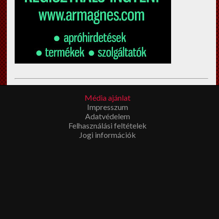
Esküvői filmkészítés Budapest
en? Megíbzható,
Média ajánlat
tapasztalt
esküvői videós
Impresszum
t keres? Látogasson el a fenti
Adatvédelem
linkre!
Felhasználási feltételek
Jogi információk