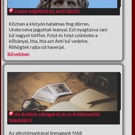
Beszéljünk másról
Dante Alighiheti (el, amit látott)
DIY
Közben a klotyón hatalmas fing dörren,
Széles látókör
Undorodva jajgattak leányai, Ezt nyugtázva Jani
bá’ nagyot böffen. Folyt és folyt szüntelen a
Vendégcikkek
kőbányai, Itta, itta azt Anti bá’ vedelve,
Röhögtek rajta rút haverjai.
NagyUtazó
Bővebben
Interjú
Könyvajánló
Ünnepek
Életmód
Dia konyhája
Az értékek válságáról, és az értékmentők
feladatáról
A nagy fogyidráma
Az alkotómunkával önmagunk földi