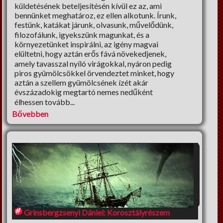
küldetésének beteljesítésén kívül ez az, ami
Lelki Pillér
bennünket meghatároz, ez ellen alkotunk. Írunk,
festünk, katákat járunk, olvasunk, művelődünk,
HM tippek
filozofálunk, igyekszünk magunkat, és a
Régiségek
környezetünket inspirálni, az igény magvai
elültetni, hogy aztán erős fává növekedjenek,
amely tavasszal nyíló virágokkal, nyáron pedig
Erős fekete
piros gyümölcsökkel örvendeztet minket, hogy
aztán a szellem gyümölcsének ízét akár
Cooltúr Koktél
évszázadokig megtartó nemes nedűként
élhessen tovább...
Limonádé
Bővebben
Grinsbergzsenyi Dániel: Korosztályrészem