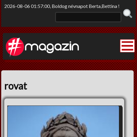
2026-08-06 01:57:00, Boldog névnapot Berta,Bettina !
Elme/rengő
Elv/érzek
rovat
Sors-szinkópa
Nem tabu
Korlátolt felelősséggel
Film-Színház-Muzsika