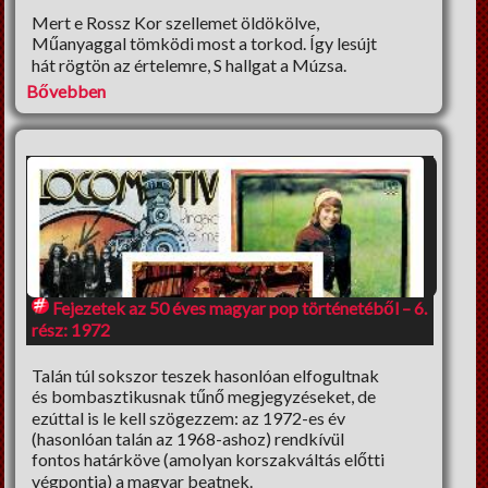
Mert e Rossz Kor szellemet öldökölve,
Műanyaggal tömködi most a torkod. Így lesújt
hát rögtön az értelemre, S hallgat a Múzsa.
Bővebben
Fejezetek az 50 éves magyar pop történetéből – 6.
rész: 1972
Talán túl sokszor teszek hasonlóan elfogultnak
és bombasztikusnak tűnő megjegyzéseket, de
ezúttal is le kell szögezzem: az 1972-es év
(hasonlóan talán az 1968-ashoz) rendkívül
fontos határköve (amolyan korszakváltás előtti
végpontja) a magyar beatnek.