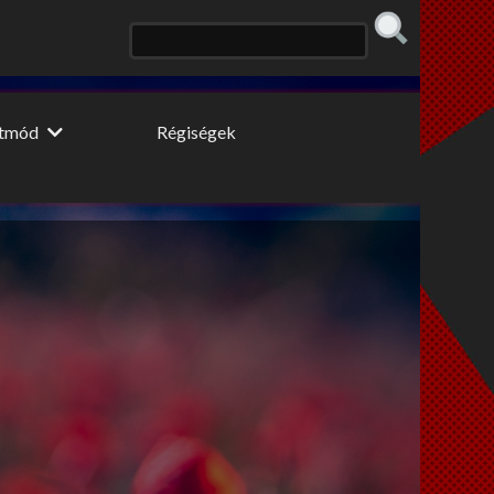
etmód
Régiségek
 konyhája
Erős fekete
 fogyidráma
Cooltúr Koktél
ki Pillér
Limonádé
 tippek