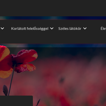
Korlátolt felelősséggel
Széles látókör
Él
Vendégcikkek
Dia
Film-Színház-Muzsika
NagyUtazó
A nagy
ópa
Beszéljünk másról
Interjú
Lel
u
DIY
Könyvajánló
HM
Ünnepek