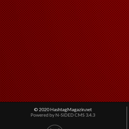
© 2020 HashtagMagazin.net
Powered by N-SiDED CMS 3.4.3