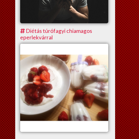
Diétás túrófagyi chiamagos
eperlekvárral