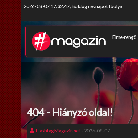
2026-08-07 17:32:47, Boldog névnapot Ibolya !
Elme/rengő
Elv/érzek
Sors-szink
Nem tab
404 - Hiányzó oldal!
HashtagMagazin.net
- 2026-08-07