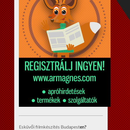
Esküvői filmkészítés Budapest
en?