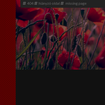
404
hiányzó oldal
missing page