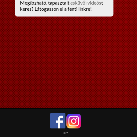
Megíbzható, tapasztalt
esküvői videós
t
keres? Látogasson el a fenti linkre!
P47