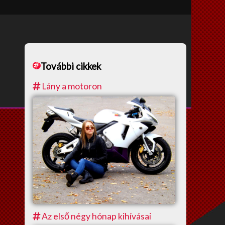
További cikkek
Lány a motoron
Az első négy hónap kihívásai