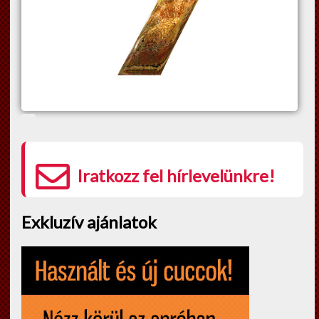
Iratkozz fel hírlevelünkre!
Exkluzív ajánlatok