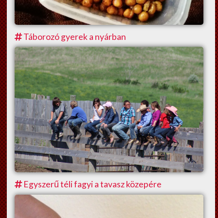
Táborozó gyerek a nyárban
Egyszerű téli fagyi a tavasz közepére