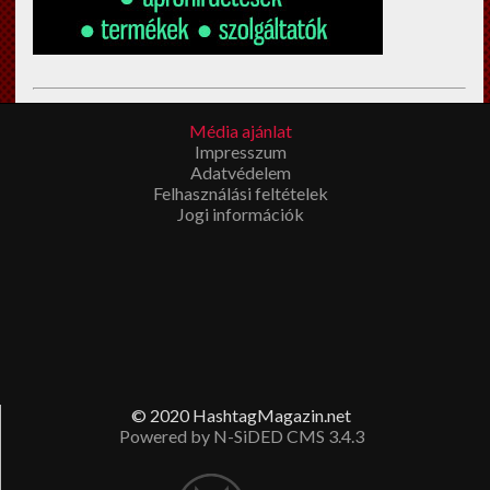
Esküvői filmkészítés Budapest
en? Megíbzható,
Média ajánlat
tapasztalt
esküvői videós
Impresszum
t keres? Látogasson el a fenti
Adatvédelem
linkre!
Felhasználási feltételek
Jogi információk
© 2020 HashtagMagazin.net
Powered by N-SiDED CMS 3.4.3