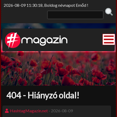
2026-08-09 11:30:18, Boldog névnapot Emőd !
Elme/rengő
Elv/érzek
Sors-szinkópa
Nem tabu
404 - Hiányzó oldal!
Korlátolt felelősséggel
Film-Színház-Muzsika
HashtagMagazin.net
- 2026-08-09