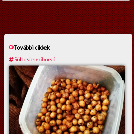
Lelki Pillér
HM tippek
Régiségek
Erős fekete
További cikkek
Cooltúr Koktél
Sült csicseriborsó
Limonádé