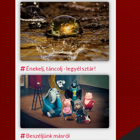
Énekelj, táncolj - legyél sztár!
Beszéljünk másról