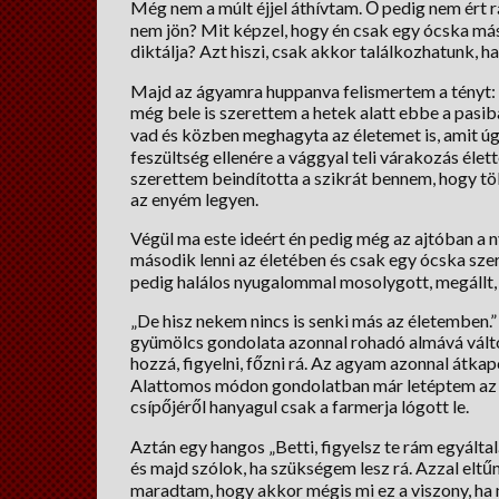
Még nem a múlt éjjel áthívtam. Ő pedig nem ért 
nem jön? Mit képzel, hogy én csak egy ócska m
diktálja? Azt hiszi, csak akkor találkozhatunk, 
Majd az ágyamra huppanva felismertem a tényt: 
még bele is szerettem a hetek alatt ebbe a pasi
vad és közben meghagyta az életemet is, amit úg
feszültség ellenére a vággyal teli várakozás élet
szerettem beindította a szikrát bennem, hogy tö
az enyém legyen.
Végül ma este ideért én pedig még az ajtóban a
második lenni az életében és csak egy ócska szer
pedig halálos nyugalommal mosolygott, megállt, 
„De hisz nekem nincs is senki más az életemben.”
gyümölcs gondolata azonnal rohadó almává változ
hozzá, figyelni, főzni rá. Az agyam azonnal átka
Alattomos módon gondolatban már letéptem az in
csípőjéről hanyagul csak a farmerja lógott le.
Aztán egy hangos „Betti, figyelsz te rám egyálta
és majd szólok, ha szükségem lesz rá. Azzal elt
maradtam, hogy akkor mégis mi ez a viszony, ha