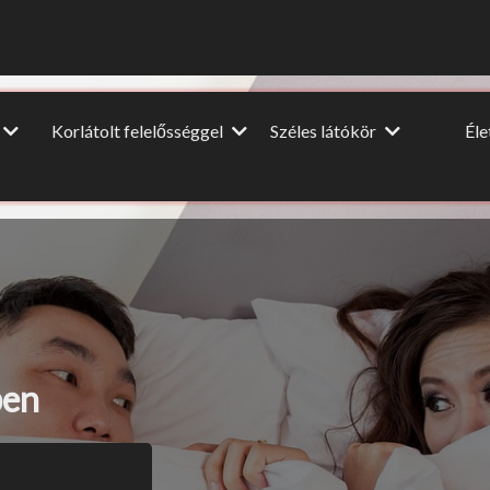
Korlátolt felelősséggel
Széles látókör
Él
Vendégcikkek
Dia
Film-Színház-Muzsika
NagyUtazó
A nagy
ópa
Beszéljünk másról
Interjú
Lel
u
DIY
Könyvajánló
HM
Ünnepek
ben