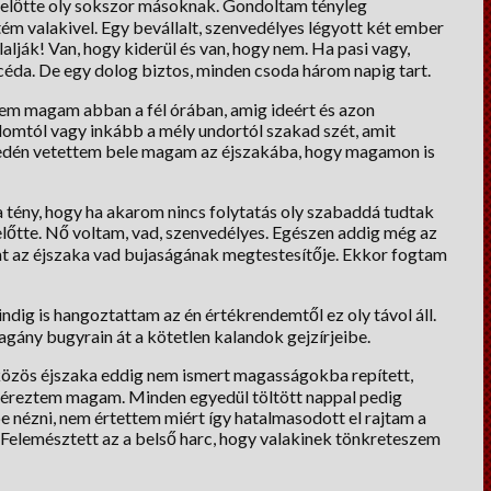
előtte oly sokszor másoknak. Gondoltam tényleg
ém valakivel. Egy bevállalt, szenvedélyes légyott két ember
lják! Van, hogy kiderül és van, hogy nem. Ha pasi vagy,
céda. De egy dolog biztos, minden csoda három napig tart.
tem magam abban a fél órában, amig ideért és azon
mtól vagy inkább a mély undortól szakad szét, amit
nyedén vetettem bele magam az éjszakába, hogy magamon is
 a tény, hogy ha akarom nincs folytatás oly szabaddá tudtak
lőtte. Nő voltam, vad, szenvedélyes. Egészen addig még az
nt az éjszaka vad bujaságának megtestesítője. Ekkor fogtam
dig is hangoztattam az én értékrendemtől ez oly távol áll.
gány bugyrain át a kötetlen kalandok gejzírjeibe.
közös éjszaka eddig nem ismert magasságokba repített,
k éreztem magam. Minden egyedül töltött nappal pedig
e nézni, nem értettem miért így hatalmasodott el rajtam a
 Felemésztett az a belső harc, hogy valakinek tönkreteszem