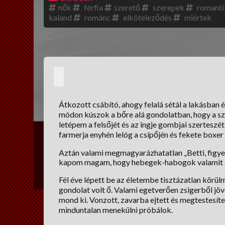
nők
férfia
szerető
szerepek
romanti
kaland
románc
elköteleződés
miértek
Átkozott csábító, ahogy felalá sétál a lakásban
módon kúszok a bőre alá gondolatban, hogy a sz
letépem a felsőjét és az ingje gombjai szerteszé
farmerja enyhén lelóg a csípőjén és fekete boxer
Aztán valami megmagyarázhatatlan „Betti, figyel
kapom magam, hogy hebegek-habogok valamit és
Fél éve lépett be az életembe tisztázatlan körü
gondolat volt ő. Valami egetverően zsigerből jöv
mond ki. Vonzott, zavarba ejtett és megtestesíte
minduntalan menekülni próbálok.