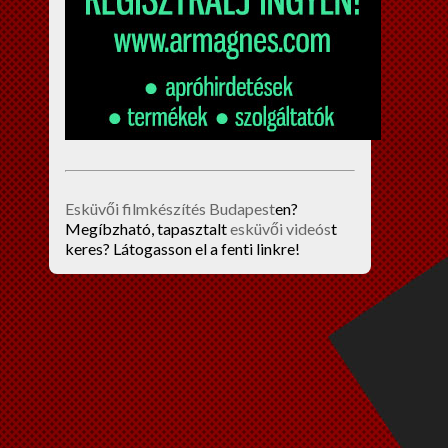
Esküvői filmkészítés Budapest
en?
Megíbzható, tapasztalt
esküvői videós
t
keres? Látogasson el a fenti linkre!