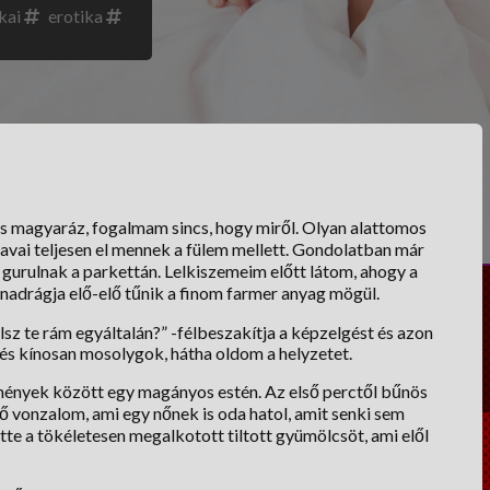
kai
erotika
 és magyaráz, fogalmam sincs, hogy miről. Olyan alattomos
avai teljesen el mennek a fülem mellett. Gondolatban már
t gurulnak a parkettán. Lelkiszemeim előtt látom, ahogy a
 nadrágja elő-elő tűnik a finom farmer anyag mögül.
sz te rám egyáltalán?” -félbeszakítja a képzelgést és azon
 kínosan mosolygok, hátha oldom a helyzetet.
lmények között egy magányos estén. Az első perctől bűnös
ő vonzalom, ami egy nőnek is oda hatol, amit senki sem
tte a tökéletesen megalkotott tiltott gyümölcsöt, ami elől