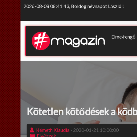
2026-08-08 08:41:43, Boldog névnapot László !
Elme/rengő
Elv/érzek
Sors-szink
Nem tab
Kötetlen kötődések a köd
Németh Klaudia
- 2020-01-21 10:00:00
Elv/érzek