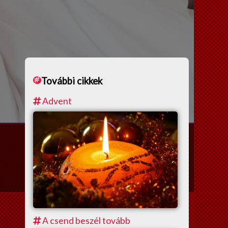
További cikkek
Advent
A csend beszél tovább