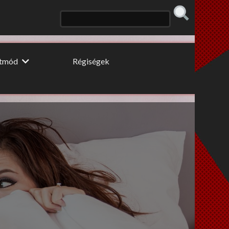
etmód
Régiségek
 konyhája
Erős fekete
 fogyidráma
Cooltúr Koktél
ki Pillér
Limonádé
 tippek