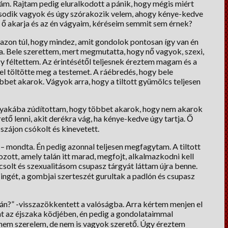
rám. Rajtam pedig eluralkodott a pánik, hogy mégis miért
ásodik vagyok és úgy szórakozik velem, ahogy kénye-kedve
ha ő akarja és az én vágyaim, kéréseim semmit sem érnek?
azon túl, hogy mindez, amit gondolok pontosan így van én
ba. Bele szerettem, mert megmutatta, hogy nő vagyok, szexi,
y féltettem. Az érintésétől teljesnek éreztem magam és a
tel töltötte meg a testemet. A ráébredés, hogy bele
bbet akarok. Vágyok arra, hogy a tiltott gyümölcs teljesen
 nyakába zúdítottam, hogy többet akarok, hogy nem akarok
ető lenni, akit derékra vág, ha kénye-kedve úgy tartja. Ő
szájon csókolt és kinevetett.
 – mondta. Én pedig azonnal teljesen megfagytam. A tiltott
ott, amely talán itt marad, megfojt, alkalmazkodni kell
pcsolt és szexualitásom csupasz tárgyát láttam újra benne.
gét, a gombjai szerteszét gurultak a padlón és csupasz
lán?” -visszazökkentett a valóságba. Arra kértem menjen el
űnt az éjszaka ködjében, én pedig a gondolataimmal
 nem szerelem, de nem is vagyok szerető. Úgy éreztem