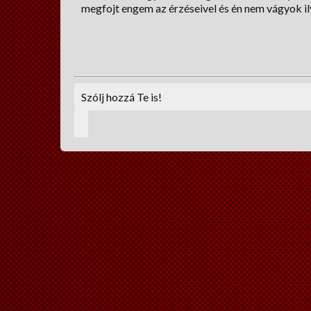
megfojt engem az érzéseivel és én nem vágyok il
Szólj hozzá Te is!