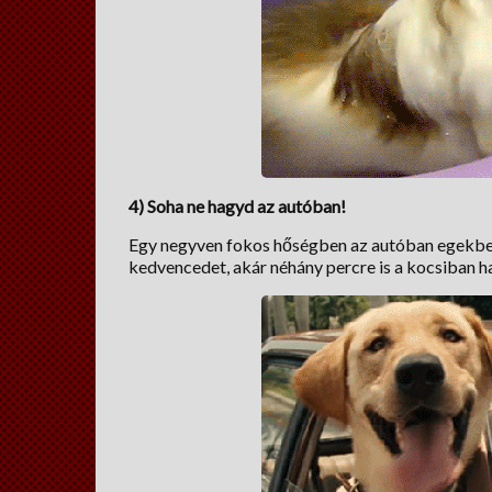
4) Soha ne hagyd az autóban!
Egy negyven fokos hőségben az autóban egekbe 
kedvencedet, akár néhány percre is a kocsiban hag