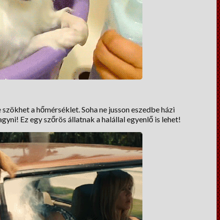
szökhet a hőmérséklet. Soha ne jusson eszedbe házi
yni! Ez egy szőrös állatnak a halállal egyenlő is lehet!