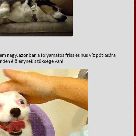
m nagy, azonban a folyamatos friss és hűs víz pótlására
minden élőlénynek szüksége van!