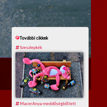
További cikkek
Szeszlepkék
MacerAnya-meddőségből lett