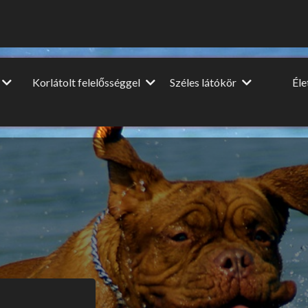
Korlátolt felelősséggel
Széles látókör
Él
Vendégcikkek
Dia
Film-Színház-Muzsika
NagyUtazó
A nagy
ópa
Beszéljünk másról
Interjú
Lel
u
DIY
Könyvajánló
HM
Ünnepek