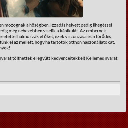
en mozognak a hőségben. Izzadás helyett pedig lihegéssel
pedig még nehezebben viselik a kánikulát. Az embernek
eretettel halmozzák el őket, ezek viszonzása és a törődés
nk el az mellett, hogy ha tartotok otthon haszonállatokat,
ények!
yarat tölthettek el együtt kedvenceitekkel! Kellemes nyarat