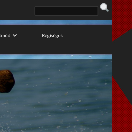
etmód
Régiségek
 konyhája
Erős fekete
 fogyidráma
Cooltúr Koktél
ki Pillér
Limonádé
 tippek