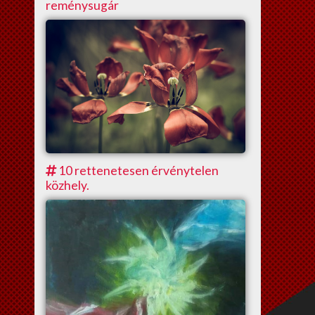
reménysugár
10 rettenetesen érvénytelen
közhely.