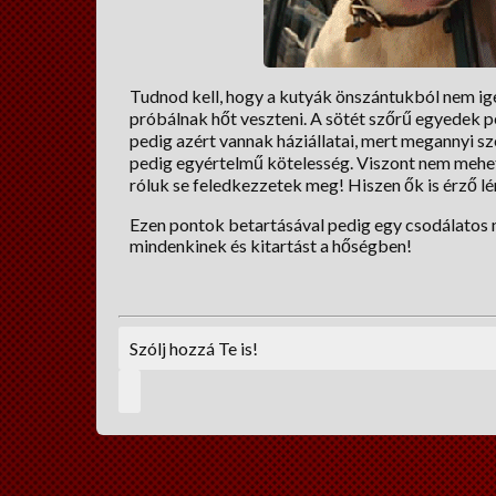
Tudnod kell, hogy a kutyák önszántukból nem ig
próbálnak hőt veszteni. A sötét szőrű egyedek 
pedig azért vannak háziállatai, mert megannyi sz
pedig egyértelmű kötelesség. Viszont nem mehetü
róluk se feledkezzetek meg! Hiszen ők is érző l
Ezen pontok betartásával pedig egy csodálatos n
mindenkinek és kitartást a hőségben!
Szólj hozzá Te is!