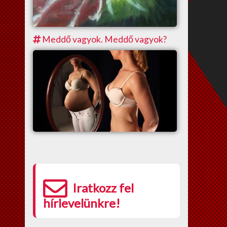
Meddő vagyok. Meddő vagyok?
Iratkozz fel
hírlevelünkre!