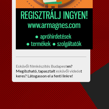
Esküvői filmkészítés Budapest
en?
Megíbzható, tapasztalt
esküvői videós
t
keres? Látogasson el a fenti linkre!