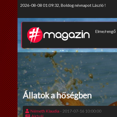
2026-08-08 01:09:32, Boldog névnapot László !
Elme/rengő
Elv/érzek
Sors-szink
Nem tab
Állatok a hőségben
Németh Klaudia
- 2017-07-16 10:00:00
Aktuál