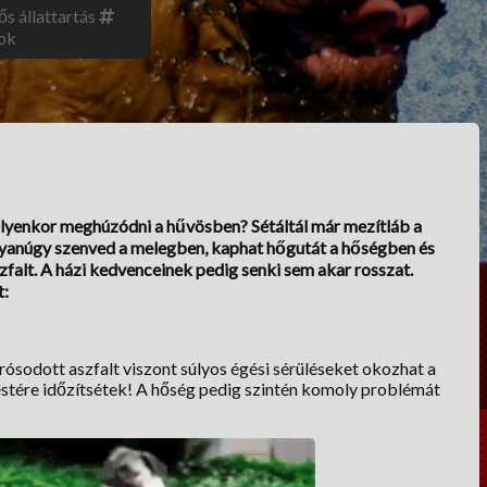
ős állattartás
tok
 ilyenkor meghúzódni a hűvösben? Sétáltál már mezítláb a
ugyanúgy szenved a melegben, kaphat hőgutát a hőségben és
szfalt. A házi kedvenceinek pedig senki sem akar rosszat.
t:
orrósodott aszfalt viszont súlyos égési sérüléseket okozhat a
estére időzítsétek! A hőség pedig szintén komoly problémát