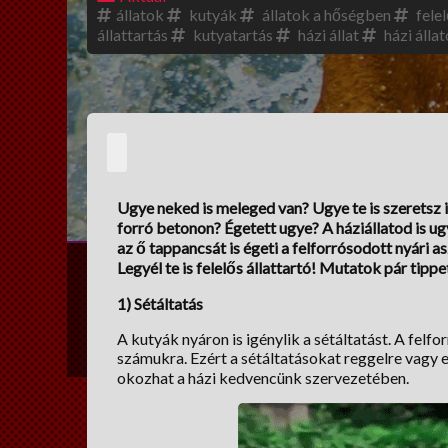
állatok
kutyák
állatok a hőségben
felel
állattartás
kutyatartás
házi állat
házi álla
Ugye neked is meleged van? Ugye te is szeretsz
forró betonon? Égetett ugye? A háziállatod is 
az ő tappancsát is égeti a felforrósodott nyári a
Legyél te is felelős állattartó! Mutatok pár tippe
1) Sétáltatás
A kutyák nyáron is igénylik a sétáltatást. A felf
számukra. Ezért a sétáltatásokat reggelre vagy 
okozhat a házi kedvencünk szervezetében.