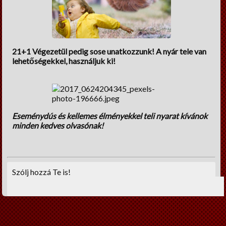
21+1 Végezetül pedig sose unatkozzunk! A nyár tele van
lehetőségekkel, használjuk ki!
Eseménydús és kellemes élményekkel teli nyarat kívánok
minden kedves olvasónak!
Szólj hozzá Te is!