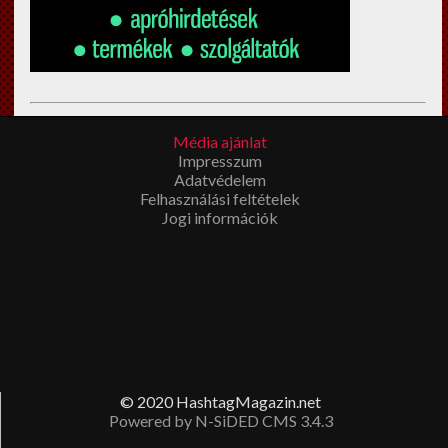
Esküvői filmkészítés Budapest
en? Megíbzható,
Média ajánlat
tapasztalt
esküvői videós
Impresszum
t keres? Látogasson el a fenti
Adatvédelem
linkre!
Felhasználási feltételek
Jogi információk
© 2020 HashtagMagazin.net
Powered by N-SiDED CMS 3.4.3