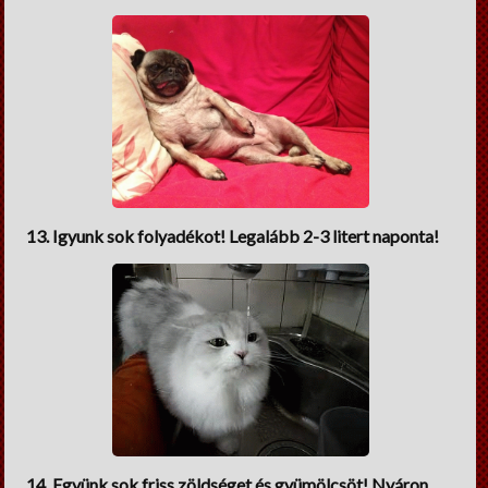
13. Igyunk sok folyadékot! Legalább 2-3 litert naponta!
14. Együnk sok friss zöldséget és gyümölcsöt! Nyáron