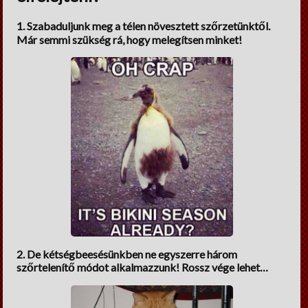
Lelki Pillér
1. Szabaduljunk meg a télen növesztett szőrzetünktől.
HM tippek
Már semmi szükség rá, hogy melegítsen minket!
Régiségek
Erős fekete
Cooltúr Koktél
Limonádé
2. De kétségbeesésünkben ne egyszerre három
szőrtelenítő módot alkalmazzunk! Rossz vége lehet…