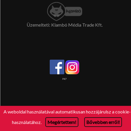
Üzemelteti: Klambó Média Trade Kft.
P47
A weboldal használatával automatikusan hozzájárulsz a cookie
használatához.
Megértettem!
Bővebben erről!