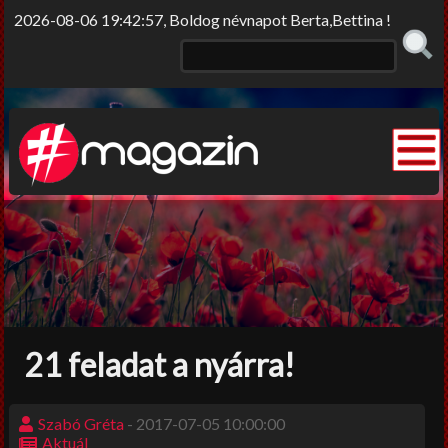
2026-08-06 19:42:57, Boldog névnapot Berta,Bettina !
Elme/rengő
Elv/érzek
Sors-szinkópa
Nem tabu
21 feladat a nyárra!
Korlátolt felelősséggel
Film-Színház-Muzsika
Szabó Gréta
- 2017-07-05 10:00:00
Aktuál