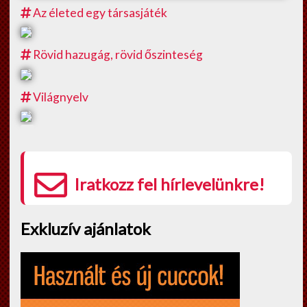
Az életed egy társasjáték
Rövid hazugág, rövid őszinteség
Világnyelv
Iratkozz fel hírlevelünkre!
Exkluzív ajánlatok