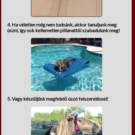
4. Ha véletlen még nem tudnánk, akkor tanuljunk meg
úszni, így sok kellemetlen pillanattól szabadulunk meg!
5. Vagy készüljünk megfelelő úszó felszereléssel!