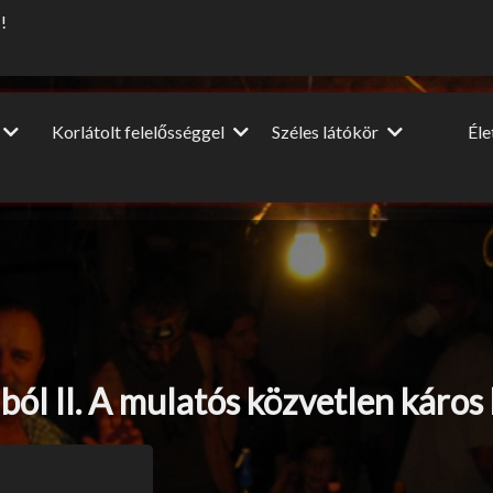
!
Korlátolt felelősséggel
Széles látókör
Él
Vendégcikkek
Dia
Film-Színház-Muzsika
NagyUtazó
A nagy
ópa
Beszéljünk másról
Interjú
Lel
u
DIY
Könyvajánló
HM
Ünnepek
ól II. A mulatós közvetlen káros 