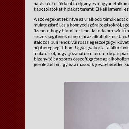
hatásként csökkenti a cigány és magyar etnikum
kapcsolatokat, hidakat teremt. El kell ismerni, 
A szövegeket tekintve az uralkodó témák adták e
mulatozásról, és a könnyed szórakozásokról, sze
üzenete, hogy bármikor lehet lakodalom szintű mu
részek segítenek elmerülni az alkoholizmusban. 
italozós buli rendkívül rossz egészségügyi köve
népbetegség itthon. Ugye gyakorta találkozunk 
mulatósról, hogy „józanul nem bírom, de pár pia 
bizonyíték a szoros összefüggésre az alkoholiz
jelenléttel bír. Így ez a második jóvátehetetlen k