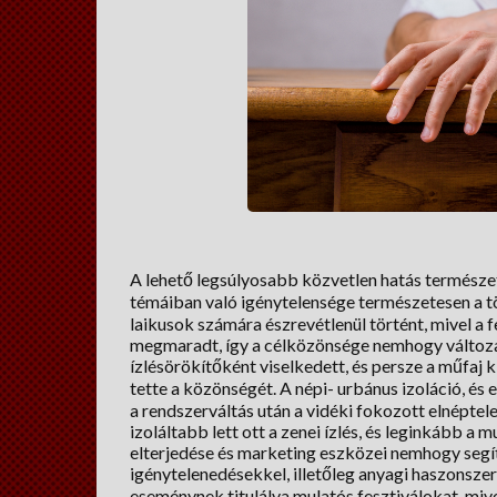
A lehető legsúlyosabb közvetlen hatás természet
témáiban való igénytelensége természetesen a tö
laikusok számára észrevétlenül történt, mivel a 
megmaradt, így a célközönsége nemhogy változ
ízlésörökítőként viselkedett, és persze a műfaj k
tette a közönségét. A népi- urbánus izoláció, és e
a rendszerváltás után a vidéki fokozott elnéptele
izoláltabb lett ott a zenei ízlés, és leginkább a
elterjedése és marketing eszközei nemhogy segítet
igénytelenedésekkel, illetőleg anyagi haszonsz
eseménynek titulálva mulatós fesztiválokat, mivel