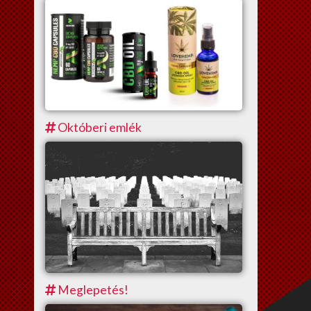
Októberi emlék
Meglepetés!