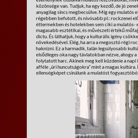
közönsége van. Tudjuk, ha egy kezdő, de jó zeneka
anyagilag sincs megbecsülve. Míg egy mulatós e
régebben befutott, és nívósabb pl.: rockzenei el
éttermekben és hotelekben sem ciki a mulatós- e
magasabb esztétikai, és művészeti értékű műfajo
dictu. És láthatjuk, hogy a kulturális igény csök
növekedésével. Elég, ha arra a megosztó régi ro
haknizni. Ez a harmadik, talán legsúlyosabb kult
elsődleges oka nagy távlatokban nézve, ahogy a v
folytatott harc. Akinek meg kell küzdenie a nap
afféle „úri huncutságokra” mint a magas kultúra
ellenségképet csinálunk a mulatóst fogyasztóból