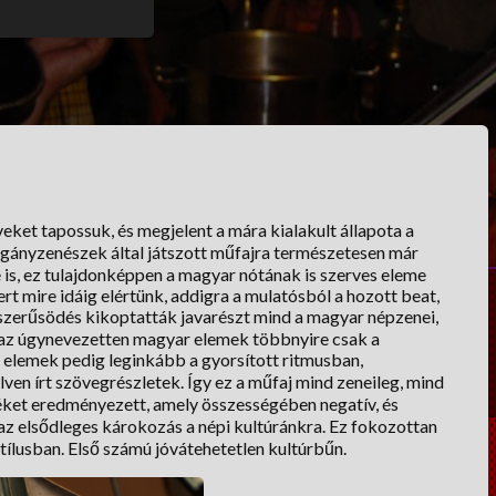
veket tapossuk, és megjelent a mára kialakult állapota a
igányzenészek által játszott műfajra természetesen már
 is, ez tulajdonképpen a magyar nótának is szerves eleme
rt mire idáig elértünk, addigra a mulatósból a hozott beat,
gyszerűsödés kikoptatták javarészt mind a magyar népzenei,
 az úgynevezetten magyar elemek többnyire csak a
 elemek pedig leginkább a gyorsított ritmusban,
ven írt szövegrészletek. Így ez a műfaj mind zeneileg, mind
méket eredményezett, amely összességében negatív, és
 az elsődleges károkozás a népi kultúránkra. Ez fokozottan
tílusban. Első számú jóvátehetetlen kultúrbűn.