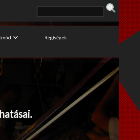
etmód
Régiségek
 konyhája
Erős fekete
 fogyidráma
Cooltúr Koktél
ki Pillér
Limonádé
 tippek
hatásai.