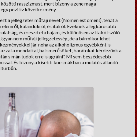
 közötti rasszizmust, mert bizony a zene maga
ez egy pozitív következmény.
zt a jellegzetes műfaji nevet (Nomen est omen!), tehát a
relemről, kalandokról, és italról. Ezeknek a legkárosabb
latság, és ereszd el a hajam, és különösen az italról szóló
Ugyan nem műfaji jellegzetesség, de a bármikor lehet
tkezményekkel jár, noha az alkoholizmus egyébként is
azzal a mondattal, ha ismerősöket, barátokat kérdezünk a
után simán tudok erre is ugrálni”. Mi sem beszédesebb
mussal. És bizony a kisebb kocsmákban a mulatós állandó
ultúrbűn.