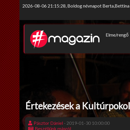
2026-08-06 21:15:28, Boldog névnapot Berta,Bettina 
Elme/rengő
Elv/érzek
Sors-szink
Nem tab
Értekezések a Kultúrpokolb
Pásztor Dániel
- 2019-01-30 10:00:00
Beszéljünk másról