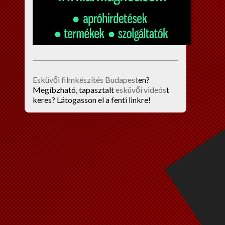
Esküvői filmkészítés Budapest
en?
Megíbzható, tapasztalt
esküvői videós
t
keres? Látogasson el a fenti linkre!