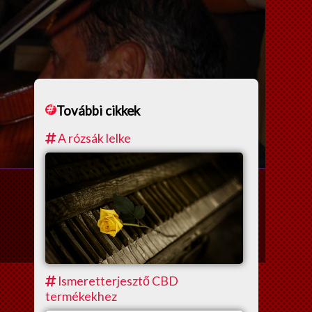
További cikkek
A rózsák lelke
Ismeretterjesztő CBD
termékekhez