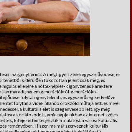
esen az igényt érinti. A megfigyelt zenei egyszerűsödése, és
rténetből kiderülően fokozottan jelent csak meg, és
felhígulás ellenére a nótás-népies- cigányzenés karaktere
atlan maradt, hanem generációkról-generációkra
ifejlődése folytán igényteleníti, és egyszerűség kedvelővé
llentét folytán a vidék állandó örökzöld műfaja lett, és mivel
nedéssel, a kulturális élet is szegényesebb lett, így még
 mulatósra korlátozódott, amin napjainkban az internet széles
tek, kifejezetten terjesztik a mulatóst a városi kulturális
erzés reményében. Hiszen ma már szerveznek kulturális
 jól tudja mindenki, hogy megbízható, és jól fizető