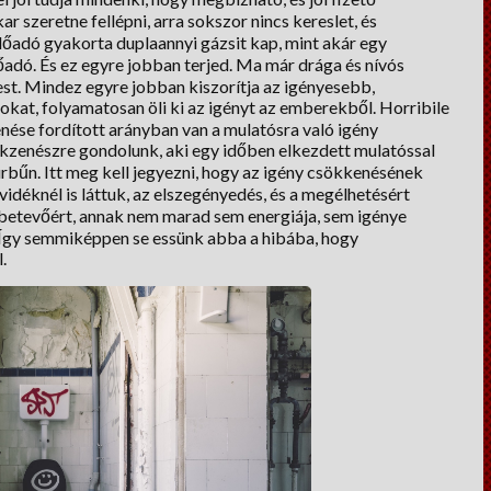
r szeretne fellépni, arra sokszor nincs kereslet, és
lőadó gyakorta duplaannyi gázsit kap, mint akár egy
őadó. És ez egyre jobban terjed. Ma már drága és nívós
st. Mindez egyre jobban kiszorítja az igényesebb,
kat, folyamatosan öli ki az igényt az emberekből. Horribile
kenése fordított arányban van a mulatósra való igény
ckzenészre gondolunk, aki egy időben elkezdett mulatóssal
úrbűn. Itt meg kell jegyezni, hogy az igény csökkenésének
idéknél is láttuk, az elszegényedés, és a megélhetésért
i betevőért, annak nem marad sem energiája, sem igénye
. Így semmiképpen se essünk abba a hibába, hogy
.