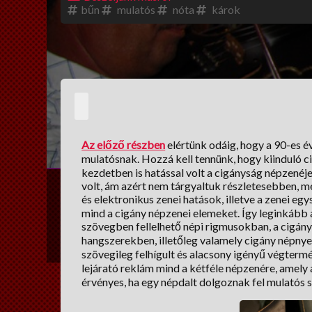
bűn
mulatós
nóta
károk
Az előző részben
elértünk odáig, hogy a 90-es é
mulatósnak. Hozzá kell tennünk, hogy kiinduló c
kezdetben is hatással volt a cigányság népzenéje
volt, ám azért nem tárgyaltuk részletesebben, me
és elektronikus zenei hatások, illetve a zenei e
mind a cigány népzenei elemeket. Így leginkább
szövegben fellelhető népi rigmusokban, a cigány
hangszerekben, illetőleg valamely cigány népnyel
szövegileg felhígult és alacsony igényű végter
lejárató reklám mind a kétféle népzenére, amely
érvényes, ha egy népdalt dolgoznak fel mulatós s