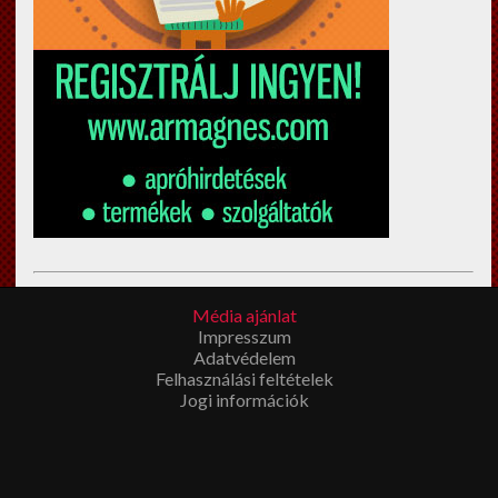
Esküvői filmkészítés Budapest
en? Megíbzható,
Média ajánlat
tapasztalt
esküvői videós
Impresszum
t keres? Látogasson el a fenti
Adatvédelem
linkre!
Felhasználási feltételek
Jogi információk