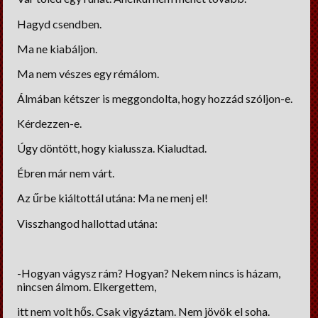
Lelki Pillér
Hagyd csendben.
HM tippek
Ma ne kiabáljon.
Régiségek
Ma nem vészes egy rémálom.
Erős fekete
Álmában kétszer is meggondolta, hogy hozzád szóljon-e.
Cooltúr Koktél
Kérdezzen-e.
Úgy döntött, hogy kialussza. Kialudtad.
Limonádé
Ébren már nem várt.
Az űrbe kiáltottál utána: Ma ne menj el!
Visszhangod hallottad utána:
-Hogyan vágysz rám? Hogyan? Nekem nincs is házam,
nincsen álmom. Elkergettem,
itt nem volt hős. Csak vigyáztam. Nem jövök el soha.