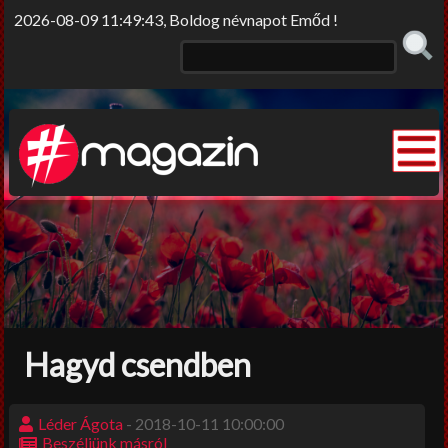
2026-08-09 11:49:43, Boldog névnapot Emőd !
Elme/rengő
Elv/érzek
Sors-szinkópa
Nem tabu
Hagyd csendben
Korlátolt felelősséggel
Film-Színház-Muzsika
Léder Ágota
- 2018-10-11 10:00:00
Beszéljünk másról