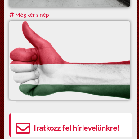
Még kér a nép
Iratkozz fel hírlevelünkre!