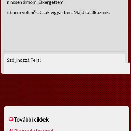
nincsen álmom. Elkergettem,
itt nem volt hős. Csak vigyáztam. Majd találkozunk.
Szólj hozzá Te is!
További cikkek