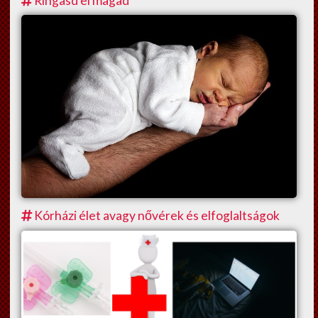
Ringasd el magad
Kórházi élet avagy nővérek és elfoglaltságok