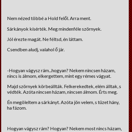
Nem nézed többé a Hold felől. Arra ment.
Sárkányok kísérték. Meg mindenféle szörnyek.
Jól érezte magát. Ne féltsd, én láttam.
Csendben aludj, valahol ő jár.
-Hogyan vágysz rám...hogyan? Nekem nincsen házam,
nincs is álmom, elkergettem, mint egy rémes vágyat.
Majd szörnyek körbeállták. Felkerekedtek, elém álltak, s
védték. Azóta nincsen házam, nincsen álmom. Érts meg.
Én megöleltem a sárkányt. Azóta jön velem, s tüzet hány,
ha fázom.
Hogyan vágysz rám? Hogyan? Nekem most nincs házam,