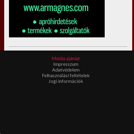
Esküvői filmkészítés Budapest
en? Megíbzható,
Média ajánlat
tapasztalt
esküvői videós
Impresszum
t keres? Látogasson el a fenti
Adatvédelem
linkre!
Felhasználási feltételek
Jogi információk