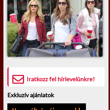
Iratkozz fel hírlevelünkre!
Exkluzív ajánlatok