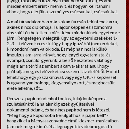
(nyugi, több ilyen közhelyet már nem sütök el), és ami
Lelki Pillér
minden embert érint - mennyit, és hogyan kell tanulni
ahhoz, hogy elérjük a személyes csúcsunkat, csúcsainkat.
HM tippek
A mai társadalomban már sokan furcsán tekintenek arra,
Régiségek
akinek nincs diplomája. Tulajdonképpen ez számomra
abszolút érthetetlen - miért kéne mindenkinek egyetemre
Erős fekete
járni. Rengetegen melegítik úgy az egyetemi székeket 1-
2-3..... féléven keresztül úgy, hogy igazából (nem érdekel,
kimondom) nem valók oda. És még ha nincs is külső
Cooltúr Koktél
impulzus ami arra irányít, hogy legyél egyetemista, és
nyomjad, csináld, gyerünk, a belső késztetés valahogy
Limonádé
mégis arra téríti az embert akarva-akaratlanul, hogy
próbálja meg, és féléveket csesszen el az életéből. Holott
lehet, hogy egy jó szakmával, vagy egy OKJ-s képzéssel
is ugyanolyan boldog, kiegyensúlyozott, és megbecsült
élete lehetne, sőt...
Persze, a papír mindenhol fontos, tulajdonképpen a
születésünktől a halálunkig ezek gyűjtésével
dokumentálódunk, és ha nincs papírod nem is létezel.
"Még hogy a koporsóba kerülj, ahhoz is papír kell" -
hangzik el a Menyasszonytánc című klezmer-musicalben
(aminek megtekintését a legnagyobb videómegosztó