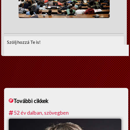
Szólj hozzá Te is!
További cikkek
52 év dalban, szövegben