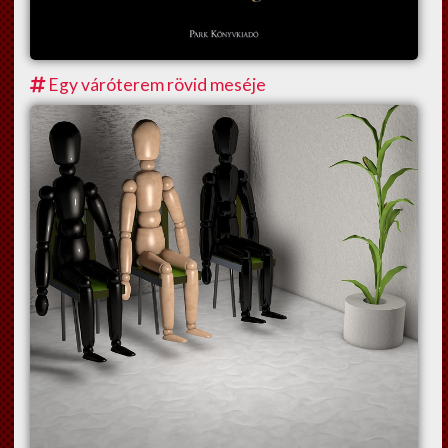
Egy váróterem rövid meséje