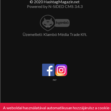
© 2020 HashtagMagazin.net
Powered by N-SiDED CMS 3.4.3
Üzemelteti: Klambó Média Trade Kft.
P47
A weboldal használatával automatikusan hozzájárulsz a cookie