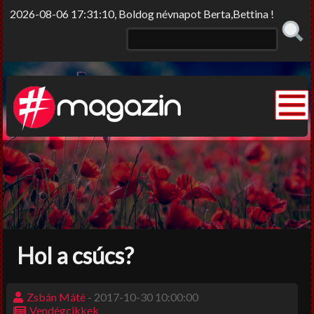
2026-08-06 17:31:10, Boldog névnapot Berta,Bettina !
Elme/rengő
Elv/érzek
Sors-szinkópa
Nem tabu
Hol a csúcs?
Korlátolt felelősséggel
Film-Színház-Muzsika
Zsbán Máté
- 2017-10-30 10:00:00
Vendégcikkek