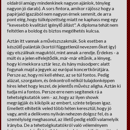
oldalról amúgy mindenkinek nagyon ajánlok, tényleg
nagyon jó darab). A sors fintora, amikor rájössz hogy a
papírjaid igazából nem nagyon érnek semmit, de arra
pont elég, hogy túlképzettség miatt ne kaphass meg egy
"kevesebb kvalitást igénylő állást". A diploma tehát nem
feltétlen a boldog és biztos megélhetés kulcsa.
Aztán itt vannak a művészszakmák. Sok esetben a
készülő palánták (kortól függetlenül nevezem őket így)
úgy elszállnak maguktól, mint annak a rendje. Érdekes - a
múlt és a jelen elfelejtődik, már-már eltűnik, a lényeg,
hogy ki mekkora sztár lesz, és hány másodperc alatt
fogynak majd a jegyek az európai koncertkörútjára.
Persze az, hogy mi kell ehhez, az se túl fontos. Pedig
alázat, szorgalom, és önkontroll nélkül tulajdonképpen
híres lehet hogy leszel, de jelentős művész aligha. Aztán ki
tudja mi a fontos. Persze erre nem segítenek rá a
tehetségkutatók sem - az, hogy az ilyen showk
megrágják és kiköpik az embert, szinte teljesen igaz.
Emellett elhitetik veled több héten keresztül, hogy jó
vagy, amit a delikvens nyilván nehezen dolgoz fel, és a
személyiség meghasonul, az illető pedig eldől valamelyik
irányba. De a tehetségkutatókról való véleményem