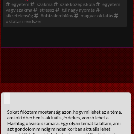
egyetem
szakma
szakközépiskola
egyetem
Beszéljünk másról
vagy szakma
stressz
túl nagy nyomás
sikretelenség
önbizalomhiány
magyar oktatás
DIY
oktatási rendszer
Széles látókör
Vendégcikkek
NagyUtazó
Interjú
Könyvajánló
Ünnepek
Életmód
Sokat filóztam mostanság azon, hogy mi lehet az a téma,
Dia konyhája
ami októberben is aktuális, érdekes, vonzó lehet a
Hashtag olvasói számára. Egy olyan témát találtam, ami
A nagy fogyidráma
azt gondolom mindig minden korban aktuális lehet