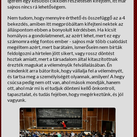
ígérem egy későbbi cikkben részletesen kifejtem, itt már
sajnos nincs rá lehetőségem.
Nem tudom, hogy mennyire érthető és összefüggő az a 4
bekezdés, amiben itt megpróbáltam kifejteni nektek az
álláspontom ebben a bonyolult kérdésben. Ha kicsit
homályos a gondolatmenet, az azért lehet, mert ez egy
számomra elég fontos ember - sajnos már több csalódást
megéltem azért, mert barátaim, ismerőseim nem bírták
feldolgozni a hirtelen jött sikert, vagy rossz döntést
hoztak amiatt, mert a társadalom által kitaszítottnak
érezték magukat a véleményük felvállalásában. Én
mindenkit arra bátorítok, hogy vállalja fel a véleményét,
és tartsa meg a személyiségét olyannak, amilyen! A hegy
csúcsa pedig nem ott van, ahol mások mondják, hanem
ott, ahol már mi is el tudjuk dönteni kellő önkontroll,
tapasztalat, és tudás fejében, hogy megérkeztünk, és jól
vagyunk.