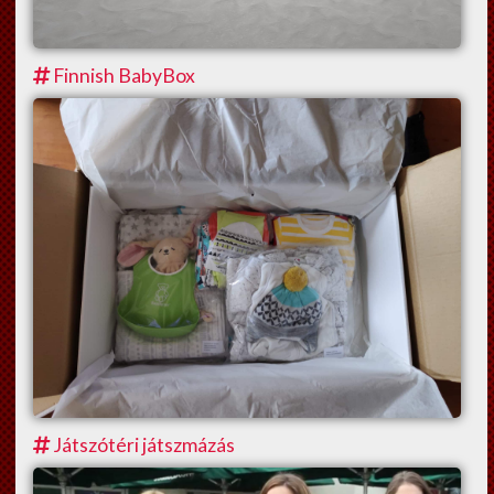
Finnish BabyBox
Játszótéri játszmázás