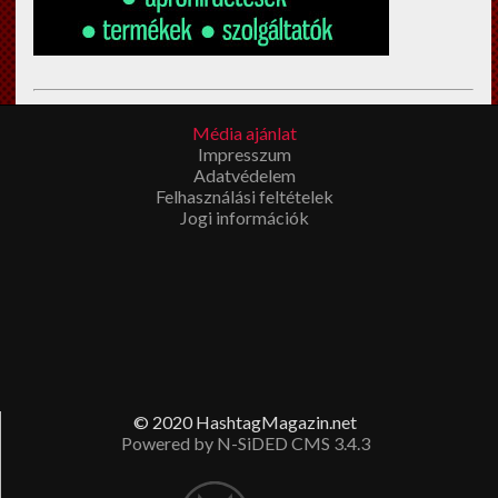
Esküvői filmkészítés Budapest
en? Megíbzható,
Média ajánlat
tapasztalt
esküvői videós
Impresszum
t keres? Látogasson el a fenti
Adatvédelem
linkre!
Felhasználási feltételek
Jogi információk
© 2020 HashtagMagazin.net
Powered by N-SiDED CMS 3.4.3