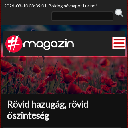
2026-08-10 08:39:01, Boldog névnapot Lőrinc !
Elme/rengő
Elv/érzek
Sors-szinkópa
Nem tabu
Rövid hazugág, rövid
Korlátolt felelősséggel
őszinteség
Film-Színház-Muzsika