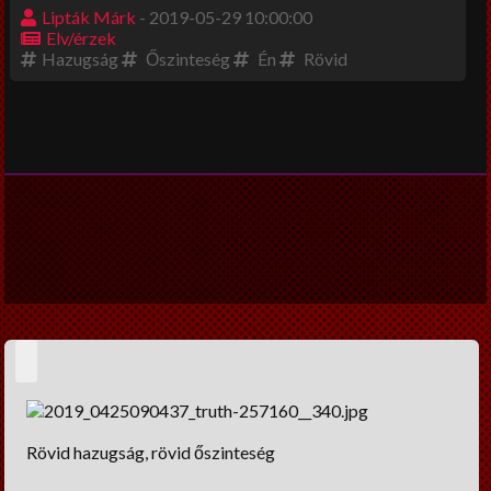
Lipták Márk
- 2019-05-29 10:00:00
Beszéljünk másról
Elv/érzek
Hazugság
Őszinteség
Én
Rövid
DIY
Széles látókör
Vendégcikkek
NagyUtazó
Interjú
Könyvajánló
Ünnepek
Életmód
Dia konyhája
Rövid hazugság, rövid őszinteség
A nagy fogyidráma