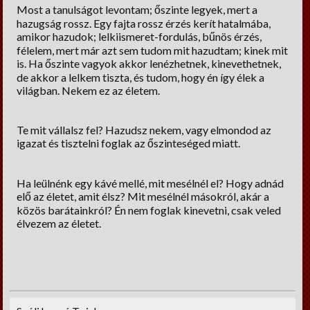
Most a tanulságot levontam; őszinte legyek, mert a
hazugság rossz. Egy fajta rossz érzés kerít hatalmába,
amikor hazudok; lelkiismeret-fordulás, bűnös érzés,
félelem, mert már azt sem tudom mit hazudtam; kinek mit
is. Ha őszinte vagyok akkor lenézhetnek, kinevethetnek,
de akkor a lelkem tiszta, és tudom, hogy én így élek a
világban. Nekem ez az életem.
Te mit vállalsz fel? Hazudsz nekem, vagy elmondod az
igazat és tisztelni foglak az őszinteséged miatt.
Ha leülnénk egy kávé mellé, mit mesélnél el? Hogy adnád
elő az életet, amit élsz? Mit mesélnél másokról, akár a
közös barátainkról? Én nem foglak kinevetni, csak veled
élvezem az életet.