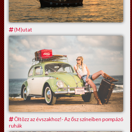
(M)utat
Öltözz az évszakhoz!- Az ősz színeiben pompázó
ruhák