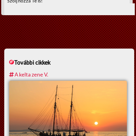
Szólj hozzá Te is!
További cikkek
A kelta zene V.