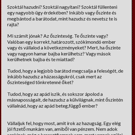
Lelki Pillér
Szoktál hazudni? Szoktál nagyítani? Szoktál füllenteni
egy nagyobb ügy érdekében? Inkább vagy őszinte és
HM tippek
megbántod a barátodat, mint hazudsz és nevetsz te is
rajta?
Régiségek
Mi számít jónak? Az őszinteség. Te őszinte vagy?
Erős fekete
Valóban egy korrekt, határozott, szókimondó ember
vagy és vállalod a következményeket? Mert, ha őszinte
Cooltúr Koktél
vagy nagyon hamar bajba kerülhetsz? Vagy mások
kerülhetnek bajba és te miattad?
Limonádé
Tudod, hogy a legjobb barátod megcsalja a feleségét, de
inkább hazudsz a házasságukról, csak mert az
őszinteséged tönkretenné őket?
Tudod, hogy az apád iszik, és sokszor ápolod a
másnaposságait, de hazudsz a külvilágnak, mint őszintén
vállalnád, hogy az apád beteg,függő ember?
Vállaljuk fel, hogy most, amit írok az hazugság. Egy elég
jól fizető munkám van, amiből van pénzem. Nem adok
senkinek, még a keresztfiamnak sem, mert vannak szülei,