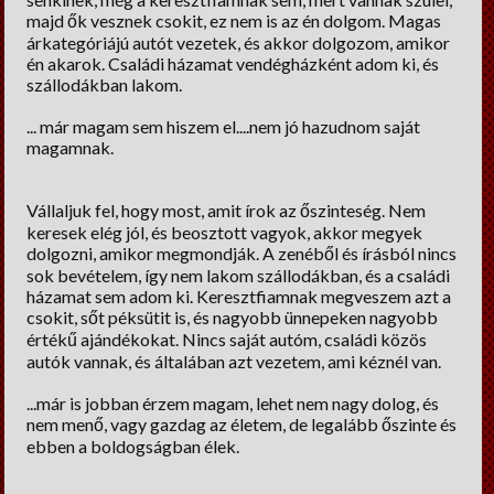
majd ők vesznek csokit, ez nem is az én dolgom. Magas
árkategóriájú autót vezetek, és akkor dolgozom, amikor
én akarok. Családi házamat vendégházként adom ki, és
szállodákban lakom.
... már magam sem hiszem el....nem jó hazudnom saját
magamnak.
Vállaljuk fel, hogy most, amit írok az őszinteség. Nem
keresek elég jól, és beosztott vagyok, akkor megyek
dolgozni, amikor megmondják. A zenéből és írásból nincs
sok bevételem, így nem lakom szállodákban, és a családi
házamat sem adom ki. Keresztfiamnak megveszem azt a
csokit, sőt péksütit is, és nagyobb ünnepeken nagyobb
értékű ajándékokat. Nincs saját autóm, családi közös
autók vannak, és általában azt vezetem, ami kéznél van.
...már is jobban érzem magam, lehet nem nagy dolog, és
nem menő, vagy gazdag az életem, de legalább őszinte és
ebben a boldogságban élek.