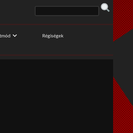
etmód
Régiségek
 konyhája
Erős fekete
 fogyidráma
Cooltúr Koktél
ki Pillér
Limonádé
 tippek