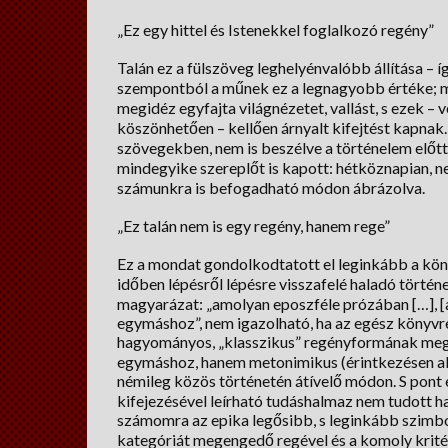
„Ez egy hittel és Istenekkel foglalkozó regény”
Talán ez a fülszöveg leghelyénvalóbb állítása – 
szempontból a műnek ez a legnagyobb értéke; ma
megidéz egyfajta világnézetet, vallást, s ezek –
köszönhetően – kellően árnyalt kifejtést kapnak
szövegekben, nem is beszélve a történelem előtti
mindegyike szereplőt is kapott: hétköznapian, ne
számunkra is befogadható módon ábrázolva.
„Ez talán nem is egy regény, hanem rege”
Ez a mondat gondolkodtatott el leginkább a kön
időben lépésről lépésre visszafelé haladó történe
magyarázat: „amolyan eposzféle prózában […],
egymáshoz”, nem igazolható, ha az egész könyvre 
hagyományos, „klasszikus” regényformának megf
egymáshoz, hanem metonimikus (érintkezésen alap
némileg közös történetén átívelő módon. S pont 
kifejezésével leírható tudáshalmaz nem tudott h
számomra az epika legősibb, s leginkább szimbol
kategóriát megengedő regével és a komoly krit