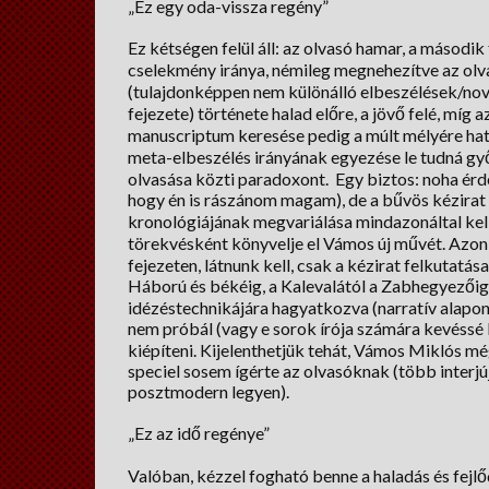
„Ez egy oda-vissza regény”
Ez kétségen felül áll: az olvasó hamar, a második 
cselekmény iránya, némileg megnehezítve az olva
(tulajdonképpen nem különálló elbeszélések/no
fejezete) története halad előre, a jövő felé, míg 
manuscriptum keresése pedig a múlt mélyére hatol
meta-elbeszélés irányának egyezése le tudná győz
olvasása közti paradoxont. Egy biztos: noha érde
hogy én is rászánom magam), de a bűvös kézirat
kronológiájának megvariálása mindazonáltal kel
törekvésként könyvelje el Vámos új művét. Azo
fejezeten, látnunk kell, csak a kézirat felkutatá
Háború és békéig, a Kalevalától a Zabhegyezőig
idézéstechnikájára hagyatkozva (narratív alapon
nem próbál (vagy e sorok írója számára kevéssé
kiépíteni. Kijelenthetjük tehát, Vámos Miklós mé
speciel sosem ígérte az olvasóknak (több interjúj
posztmodern legyen).
„Ez az idő regénye”
Valóban, kézzel fogható benne a haladás és fejl