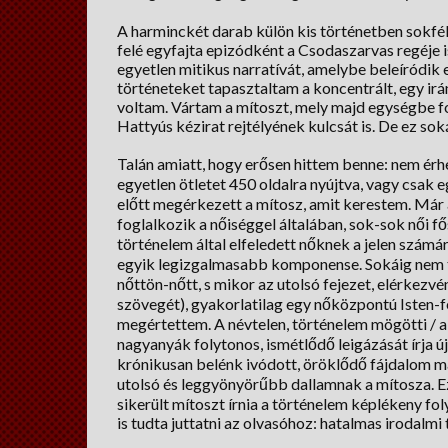
A harminckét darab külön kis történetben sokféle
felé egyfajta epizódként a Csodaszarvas regéje i
egyetlen mitikus narratívát, amelybe beleíródik 
történeteket tapasztaltam a koncentrált, egy ir
voltam. Vártam a mítoszt, mely majd egységbe fo
Hattyús kézirat rejtélyének kulcsát is. De ez so
Talán amiatt, hogy erősen hittem benne: nem ér
egyetlen ötletet 450 oldalra nyújtva, vagy csak e
előtt megérkezett a mítosz, amit kerestem. Már a
foglalkozik a nőiséggel általában, sok-sok női fő
történelem által elfeledett nőknek a jelen számá
egyik legizgalmasabb komponense. Sokáig nem t
nőttön-nőtt, s mikor az utolsó fejezet, elérkez
szövegét), gyakorlatilag egy nőközpontú Isten-
megértettem. A névtelen, történelem mögötti / al
nagyanyák folytonos, ismétlődő leigázását írja új
krónikusan belénk ivódott, öröklődő fájdalom mag
utolsó és leggyönyörűbb dallamnak a mítosza. 
sikerült mítoszt írnia a történelem képlékeny f
is tudta juttatni az olvasóhoz: hatalmas irodal