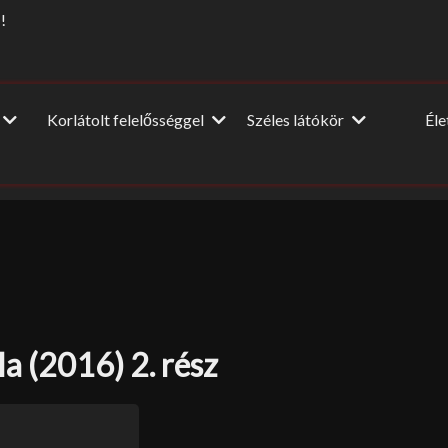
!
Korlátolt felelősséggel
Széles látókör
Él
Vendégcikkek
Dia
Film-Színház-Muzsika
NagyUtazó
A nagy
ópa
Beszéljünk másról
Interjú
Lel
u
DIY
Könyvajánló
HM
Ünnepek
a (2016) 2. rész