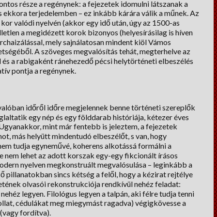
ontos része a regénynek: a fejezetek idomulni látszanak a
is ekkora terjedelemben – ez inkább kárára válik a műnek. Az
kor valódi nyelvén (akkor egy idő után, úgy az 1500-as
lletlen a megidézett korok bizonyos (helyesírásilag is híven
archaizálással, mely sajnálatosan mindent kiöl Vámos
tségéből. A szöveges megvalósítás tehát, megterhelve az
 és a rabigaként ránehezedő pécsi helytörténeti elbeszélés
atív pontja a regénynek.
valóban időről időre megjelennek benne történeti szereplők
glaltatik egy nép és egy földdarab históriája, kétezer éves
Ugyanakkor, mint már fentebb is jeleztem, a fejezetek
ot, más helyütt mindentudó elbeszélőt, s van, hogy
nem tudja egyneművé, koherens alkotássá formálni a
e nem lehet az adott korszak egy-egy fikcionált írásos
 modern nyelven megkonstruált megvalósulása – leginkább a
ső pillanatokban sincs kétség a felől, hogy a kézirat rejtélye
tének olvasói rekonstrukciója rendkívül nehéz feladat:
héz legyen. Filológus legyen a talpán, aki félre tudja tenni
tollat, cédulákat meg miegymást ragadva) végigkövesse a
(vagy fordítva).