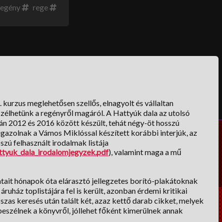
egény
rege
urzus meglehetősen szellős, elnagyolt és vállaltan
szélhetünk a regényről magáról. A Hattyúk dala az utolsó
ján 2012 és 2016 között készült, tehát négy-öt hosszú
gazolnak a Vámos Miklóssal készített korábbi interjúk, az
zú felhasznált irodalmak listája
tyuk_dala_irodalomjegyzek.pdf
), valamint maga a mű
ait hónapok óta elárasztó jellegzetes borító-plakátoknak
áruház toplistájára fel is került, azonban érdemi kritikai
hosszas keresés után talált két, azaz kettő darab cikket, melyek
szélnek a könyvről, jóllehet főként kimerülnek annak