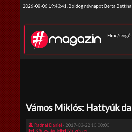
2026-08-06 19:43:41, Boldog névnapot Berta,Bettina 
Elme/rengő
Elv/érzek
Sors-szink
Nem tab
Vámos Miklós: Hattyúk dal
Radnai Dániel
- 2017-03-22 10:00:00
Könyvajánló
Művészet