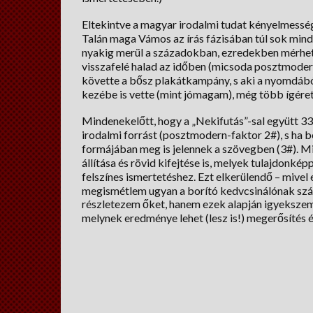
Eltekintve a magyar irodalmi tudat kényelmességé
Talán maga Vámos az írás fázisában túl sok minden
nyakig merül a századokban, ezredekben mérhe
visszafelé halad az időben (micsoda posztmoderns
követte a bősz plakátkampány, s aki a nyomdából
kezébe is vette (mint jómagam), még több ígéret
Mindenekelőtt, hogy a „Nekifutás”-sal együtt 
irodalmi forrást (posztmodern-faktor 2#), s ha b
formájában meg is jelennek a szövegben (3#). Mi
állítása és rövid kifejtése is, melyek tulajdonk
felszínes ismertetéshez. Ezt elkerülendő – mive
megismétlem ugyan a borító kedvcsinálónak szán
részletezem őket, hanem ezek alapján igyekszem 
melynek eredménye lehet (lesz is!) megerősítés és