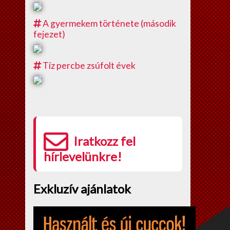
A gyermekem története (második
fejezet)
Tíz percbe zsúfolt évek
Iratkozz fel
hírlevelünkre!
Exkluzív ajánlatok