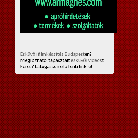
Esküvői filmkészítés Budapest
en?
Megíbzható, tapasztalt
esküvői videós
t
keres? Látogasson el a fenti linkre!