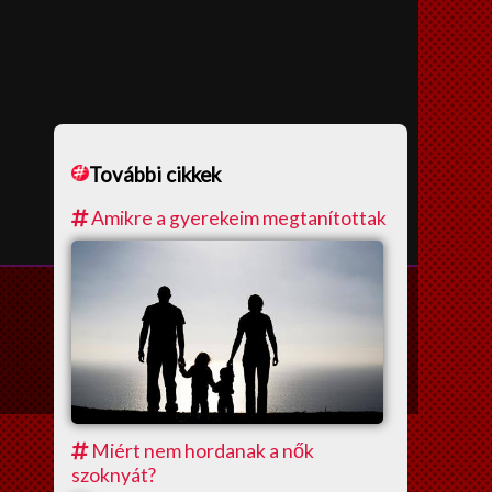
További cikkek
Amikre a gyerekeim megtanítottak
Miért nem hordanak a nők
szoknyát?