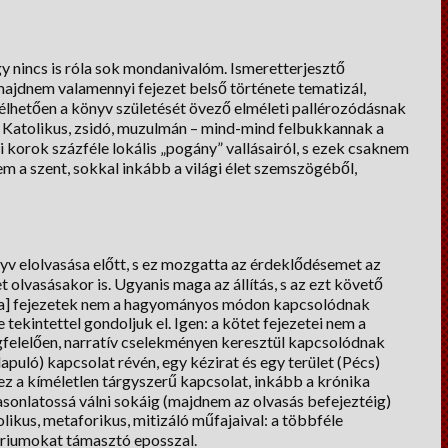
így nincs is róla sok mondanivalóm. Ismeretterjesztő
jdnem valamennyi fejezet belső története tematizál,
 vélhetően a könyv születését övező elméleti pallérozódásnak
. Katolikus, zsidó, muzulmán – mind-mind felbukkannak a
 korok százféle lokális „pogány” vallásairól, s ezek csaknem
m a szent, sokkal inkább a világi élet szemszögéből,
yv elolvasása előtt, s ez mozgatta az érdeklődésemet az
t olvasásakor is. Ugyanis maga az állítás, s az ezt követő
 [a] fejezetek nem a hagyományos módon kapcsolódnak
tekintettel gondoljuk el. Igen: a kötet fejezetei nem a
elelően, narratív cselekményen keresztül kapcsolódnak
uló) kapcsolat révén, egy kézirat és egy terület (Pécs)
ez a kíméletlen tárgyszerű kapcsolat, inkább a krónika
asonlatossá válni sokáig (majdnem az olvasás befejeztéig)
ikus, metaforikus, mitizáló műfajaival: a többféle
ériumokat támasztó eposszal.