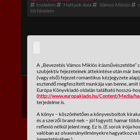
irodalom
Hattyúk dala
Vámos Miklós
r
történelem
A „Bevezetés Vámos Miklós írásművészetébe” c. k
szubjektív fejezeteinek áttekintése után már be
(vagy első) fejezet romantikus kézjegyzete alap
esztendő megfeszített munkája van benne, amit i
Európa Könyvkiadó oldalán található hosszú-hoss
(
http://www.europakiado.hu/Content/Media/hat
terjedelme is.
A könyv − köszönhetően a könyvesboltok kirakat
és a szerzői brand-nek − jól fogyott: hamar több 
reflexió nélkül jelent meg. Ez is. (E sorok írója 
valóban az olvasmányélményekre hagyatkozva be
ismertetésében.)