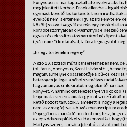
könyvében is már tapasztalható nyelvi alakulás f
megjelenített korhoz. Ennek ellenére – legalább
egymást követő kis történetek nem íródhattak a 
évektől) nem is értenénk. Így az író kénytelen-ke
közölt) szavait vegyíti csupán egy indokolatlan 
korábbi szárnyalóan olvasmányos elbeszélő tehe
egyes részek változatos narrátori nézőpontjaival
(„városunk”) korlátaival, talán a legnagyobb neg
„Ez egy történelmi regény”
A szó 19. századi műfajtani értelmében nem, de 
(pl. Janus, Anonymus, Szent István stb.), benne fo
magánya, melynek összekötője a bűvös kézirat. 
heterogén jellege: a néhol személyes tudatfolyam
hagyományos emlékiratot megjelenítő narráció 
könyvet. A harminckét fejezet (nyelvi okokból) s
lenyomata, se nem annak egy mai szerző általi,
kettő között tanyázik. S amellett is, hogy a legel
nem lesz megfejtve, a bűvös manuscriptum erede
lényegében a narráció mindent megtesz, hogy ez ne
az epizódszereplőkkel való azonosulást, hogy (
Hattyús szöveg sorsát a jelenből a távoli múltba 