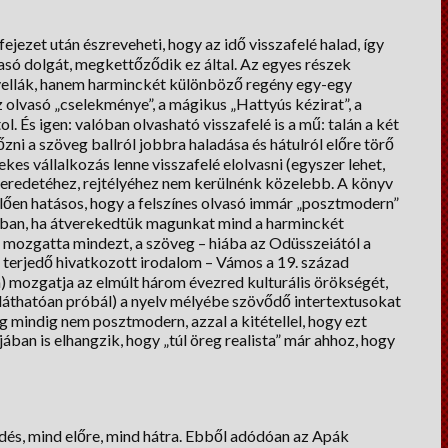
fejezet után észreveheti, hogy az idő visszafelé halad, így
só dolgát, megkettőződik ez által. Az egyes részek
vellák, hanem harminckét különböző regény egy-egy
az olvasó „cselekménye”, a mágikus „Hattyús kézirat”, a
. És igen: valóban olvasható visszafelé is a mű: talán a két
ni a szöveg ballról jobbra haladása és hátulról előre törő
kes vállalkozás lenne visszafelé elolvasni (egyszer lehet,
 eredetéhez, rejtélyéhez nem kerülnénk közelebb. A könyv
lően hatásos, hogy a felszínes olvasó immár „posztmodern”
nban, ha átverekedtük magunkat mind a harminckét
sa mozgatta mindezt, a szöveg – hiába az Odüsszeiától a
 terjedő hivatkozott irodalom – Vámos a 19. század
) mozgatja az elmúlt három évezred kulturális örökségét,
 láthatóan próbál) a nyelv mélyébe szövődő intertextusokat
g mindig nem posztmodern, azzal a kitétellel, hogy ezt
ában is elhangzik, hogy „túl öreg realista” már ahhoz, hogy
ődés, mind előre, mind hátra. Ebből adódóan az Apák