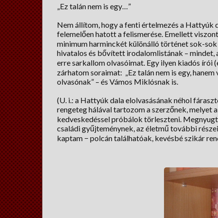
„Ez talán nem is egy…”
Nem állítom, hogy a fenti értelmezés a Hattyúk
felemelően hatott a felismerése. Emellett viszon
minimum harminckét különálló történet sok-sok r
hivatalos és bővített irodalomlistának – mindet
erre sarkallom olvasóimat. Egy ilyen kiadós írói
zárhatom soraimat: „Ez talán nem is egy, hanem v
olvasónak” – és Vámos Miklósnak is.
(U. i.: a Hattyúk dala elolvasásának néhol fáras
rengeteg hálával tartozom a szerzőnek, melyet a l
kedveskedéssel próbálok törleszteni. Megnyugt
családi gyűjteménynek, az életmű további része
kaptam − polcán találhatóak, kevésbé szikár re