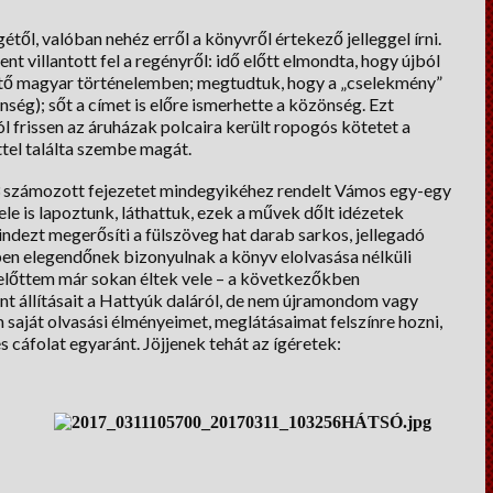
től, valóban nehéz erről a könyvről értekező jelleggel írni.
t villantott fel a regényről: idő előtt elmondta, hogy újból
tő magyar történelemben; megtudtuk, hogy a „cselekmény”
ég); sőt a címet is előre ismerhette a közönség. Ezt
 frissen az áruházak polcaira került ropogós kötetet a
tel találta szembe magát.
33 számozott fejezetet mindegyikéhez rendelt Vámos egy-egy
ele is lapoztunk, láthattuk, ezek a művek dőlt idézetek
ndezt megerősíti a fülszöveg hat darab sarkos, jellegadó
éppen elegendőnek bizonyulnak a könyv elolvasása nélküli
l előttem már sokan éltek vele – a következőkben
t állításait a Hattyúk daláról, de nem újramondom vagy
saját olvasási élményeimet, meglátásaimat felszínre hozni,
 cáfolat egyaránt. Jöjjenek tehát az ígéretek: