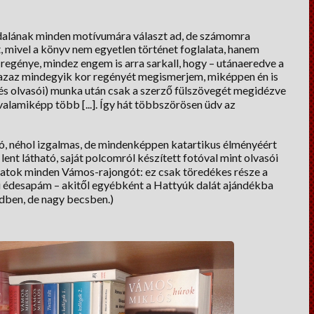
 dalának minden motívumára választ ad, de számomra
t, mivel a könyv nem egyetlen történet foglalata, hanem
egénye, mindez engem is arra sarkall, hogy – utánaeredve a
, azaz mindegyik kor regényét megismerjem, miképpen én is
 (és olvasói) munka után csak a szerző fülszövegét megidézve
alamiképp több [...]. Így hát többszörösen üdv az
ztó, néhol izgalmas, de mindenképpen katartikus élményéért
ent látható, saját polcomról készített fotóval mint olvasói
atok minden Vámos-rajongót: ez csak töredékes része a
i édesapám – akitől egyébként a Hattyúk dalát ajándékba
ndben, de nagy becsben.)