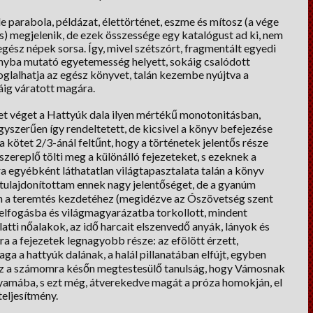
 parabola, példázat, élettörténet, eszme és mítosz (a vége
s) megjelenik, de ezek összessége egy katalógust ad ki, nem
egész népek sorsa. Így, mivel szétszórt, fragmentált egyedi
ányba mutató egyetemesség helyett, sokáig csalódott
glalhatja az egész könyvet, talán kezembe nyújtva a
káig váratott magára.
het véget a Hattyúk dala ilyen mértékű monotonitásban,
gyszerűen így rendeltetett, de kicsivel a könyv befejezése
 kötet 2/3-ánál feltűnt, hogy a történetek jelentős része
szereplő tölti meg a különálló fejezeteket, s ezeknek a
ra egyébként láthatatlan világtapasztalata talán a könyv
ulajdonítottam ennek nagy jelentőséget, de a gyanúm
vén a teremtés kezdetéhez (megidézve az Ószövetség szent
felfogásba és világmagyarázatba torkollott, mindent
atti nőalakok, az idő harcait elszenvedő anyák, lányok és
ra a fejezetek legnagyobb része: az efölött érzett,
a a hattyúk dalának, a halál pillanatában elfújt, egyben
Ez a számomra későn megtestesülő tanulság, hogy Vámosnak
olyamába, s ezt még, átverekedve magát a próza homokján, el
mi teljesítmény.