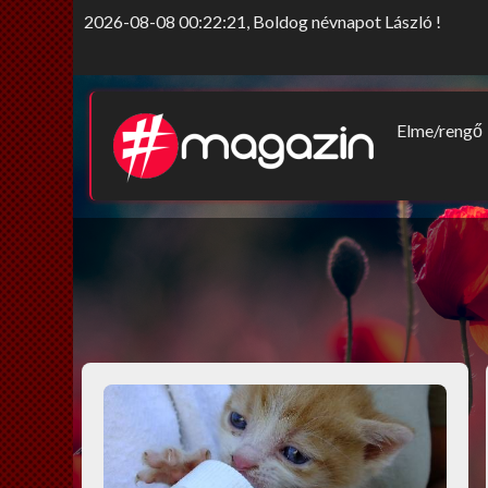
2026-08-08 00:22:21, Boldog névnapot László !
Elme/rengő
Elv/érzek
Sors-szink
Nem tab