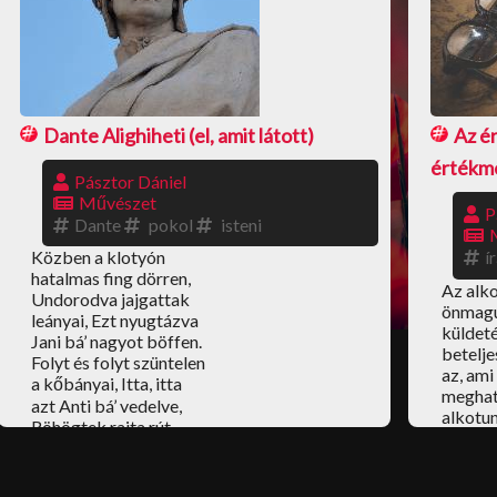
Dante Alighiheti (el, amit látott)
Az ér
értékme
Pásztor Dániel
Művészet
P
Dante
pokol
isteni
Közben a klotyón
í
hatalmas fing dörren,
Az alk
Undorodva jajgattak
önmagu
leányai, Ezt nyugtázva
küldet
Jani bá’ nagyot böffen.
betelje
Folyt és folyt szüntelen
az, am
a kőbányai, Itta, itta
meghatá
azt Anti bá’ vedelve,
alkotun
Röhögtek rajta rút
festünk
haverjai.
járunk,
művelő