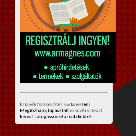
Esküvői filmkészítés Budapest
en?
Megíbzható, tapasztalt
esküvői videós
t
keres? Látogasson el a fenti linkre!