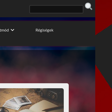
etmód
Régiségek
 konyhája
Erős fekete
 fogyidráma
Cooltúr Koktél
ki Pillér
Limonádé
 tippek