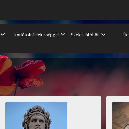
Korlátolt felelősséggel
Széles látókör
Él
Vendégcikkek
Dia
Film-Színház-Muzsika
NagyUtazó
A nagy
ópa
Beszéljünk másról
Interjú
Lel
u
DIY
Könyvajánló
HM
Ünnepek