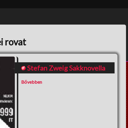
filozof
igyeks
és a k
inspirál
magvai 
aztán e
növeke
i rovat
tavassz
virágok
pedig p
gyümöl
örvend
Stefan Zweig Sakknovella
hogy az
gyümöl
akár é
Bővebben
megtar
nedűké
tovább.