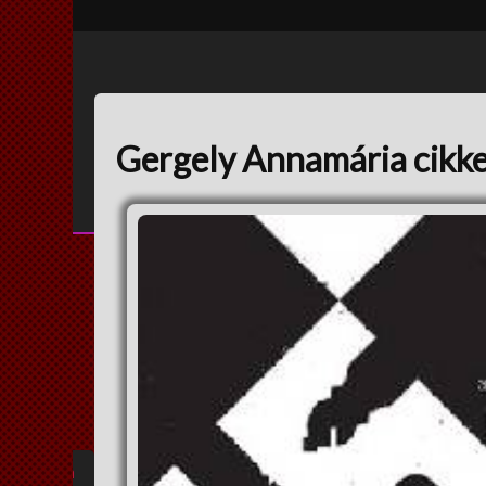
Gergely Annamária cikke
Annamária