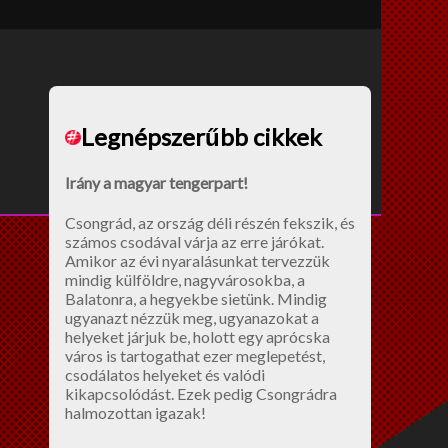
álunk,
zünk magunkat,
örnyezetünket
ni, az igény
elültetni, hogy
rős fává
djenek, amely
Legnépszerűbb cikkek
al nyíló
kal, nyáron
iros
Irány a magyar tengerpart!
csökkel
eztet minket,
Csongrád, az ország déli részén fekszik, és
tán a szellem
számos csodával várja az erre járókat.
csének ízét
Amikor az évi nyaralásunkat tervezzük
vszázadokig
mindig külföldre, nagyvárosokba, a
tó nemes
Balatonra, a hegyekbe sietünk. Mindig
nt élhessen
ugyanazt nézzük meg, ugyanazokat a
..
helyeket járjuk be, holott egy aprócska
város is tartogathat ezer meglepetést,
csodálatos helyeket és valódi
kikapcsolódást. Ezek pedig Csongrádra
halmozottan igazak!