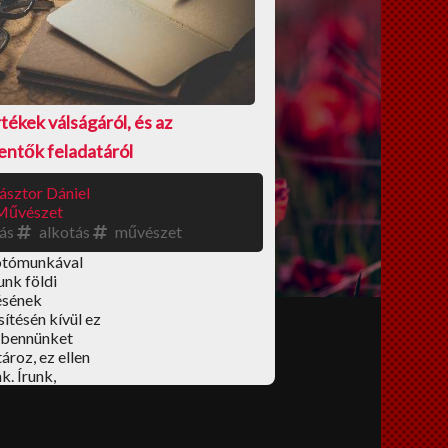
tékek válságáról, és az
ntők feladatáról
ásztor Dániel
Művészet
rás
alkotás
művészet
otómunkával
nk földi
ésének
sítésén kívül ez
i bennünket
roz, ez ellen
k. Írunk,
, katákat
 olvasunk,
dünk,