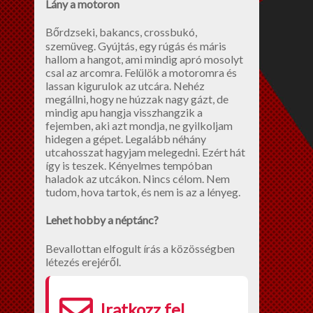
Lány a motoron
Bőrdzseki, bakancs, crossbukó,
szemüveg. Gyújtás, egy rúgás és máris
hallom a hangot, ami mindig apró mosolyt
csal az arcomra. Felülök a motoromra és
lassan kigurulok az utcára. Nehéz
megállni, hogy ne húzzak nagy gázt, de
mindig apu hangja visszhangzik a
fejemben, aki azt mondja, ne gyilkoljam
hidegen a gépet. Legalább néhány
utcahosszat hagyjam melegedni. Ezért hát
így is teszek. Kényelmes tempóban
haladok az utcákon. Nincs célom. Nem
tudom, hova tartok, és nem is az a lényeg.
Lehet hobby a néptánc?
Bevallottan elfogult írás a közösségben
létezés erejéről.
Iratkozz fel