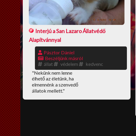
Interjú a San Lazaro Állatvédő
Alapítvánnyal
Pásztor Dániel
Beszéljünk másról
állat
védelem
kedvenc
"Nekünk nem lenne
élhető az életünk, ha
elmennénk a szenvedő
állatok mellett."