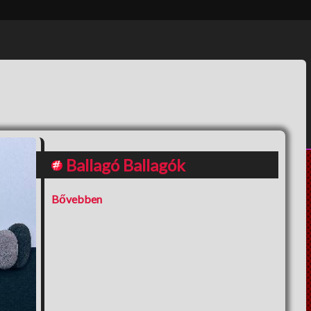
hosszú
Ballagó Ballagók
Bővebben