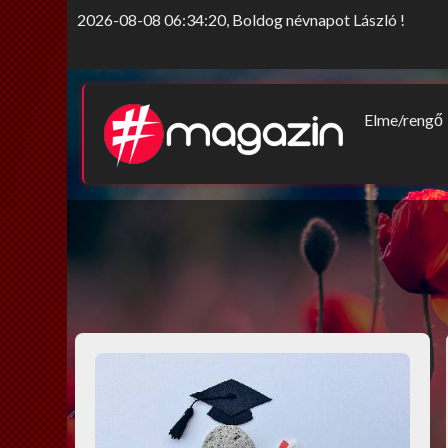
2026-08-08 06:34:20, Boldog névnapot László !
Elme/rengő
Elv/érzek
Sors-szink
Nem tab