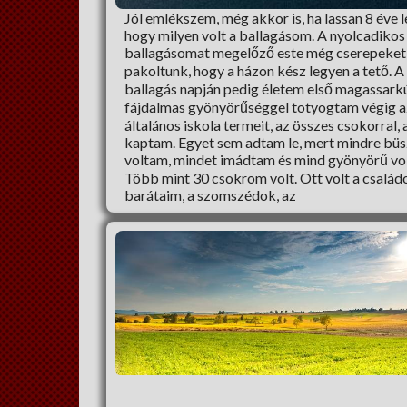
Jól emlékszem, még akkor is, ha lassan 8 éve l
hogy milyen volt a ballagásom. A nyolcadikos
ballagásomat megelőző este még cserepeket
pakoltunk, hogy a házon kész legyen a tető. A
ballagás napján pedig életem első magassark
fájdalmas gyönyörűséggel totyogtam végig a
általános iskola termeit, az összes csokorral, 
kaptam. Egyet sem adtam le, mert mindre bü
voltam, mindet imádtam és mind gyönyörű vol
Több mint 30 csokrom volt. Ott volt a család
barátaim, a szomszédok, az