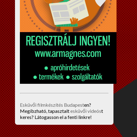
Esküvői filmkészítés Budapest
en?
Megíbzható, tapasztalt
esküvői videós
t
keres? Látogasson el a fenti linkre!