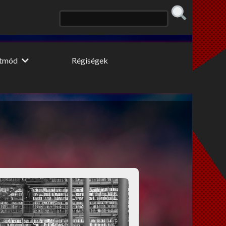
etmód
Régiségek
 konyhája
Erős fekete
 fogyidráma
Cooltúr Koktél
ki Pillér
Limonádé
 tippek