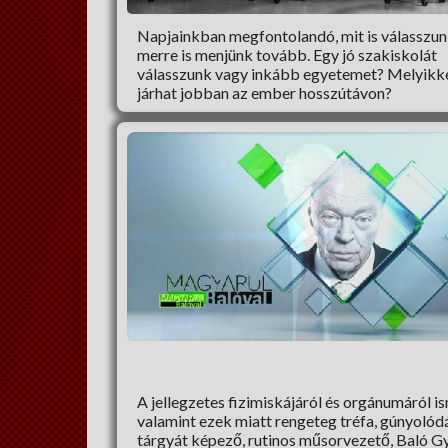
Napjainkban megfontolandó, mit is válasszun
merre is menjünk tovább. Egy jó szakiskolát
válasszunk vagy inkább egyetemet? Melyikk
járhat jobban az ember hosszútávon?
A jellegzetes fizimiskájáról és orgánumáról is
valamint ezek miatt rengeteg tréfa, gúnyolód
tárgyát képező, rutinos műsorvezető, Baló G