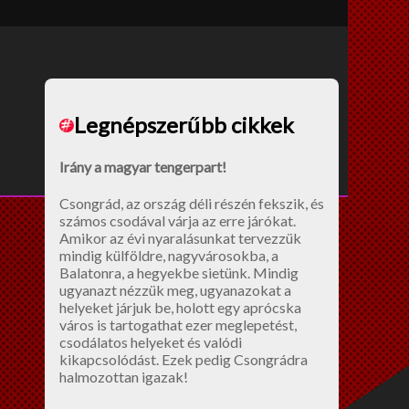
távon?
Legnépszerűbb cikkek
Irány a magyar tengerpart!
Csongrád, az ország déli részén fekszik, és
számos csodával várja az erre járókat.
Amikor az évi nyaralásunkat tervezzük
mindig külföldre, nagyvárosokba, a
Balatonra, a hegyekbe sietünk. Mindig
ugyanazt nézzük meg, ugyanazokat a
helyeket járjuk be, holott egy aprócska
város is tartogathat ezer meglepetést,
csodálatos helyeket és valódi
kikapcsolódást. Ezek pedig Csongrádra
halmozottan igazak!