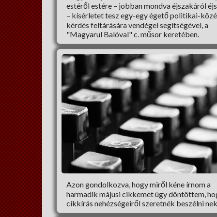
estéről estére – jobban mondva éjszakáról éj
– kísérletet tesz egy-egy égető politikai-közé
kérdés feltárására vendégei segítségével, a
"Magyarul Balóval" c. műsor keretében.
Azon gondolkozva, hogy miről kéne írnom a
harmadik májusi cikkemet úgy döntöttem, ho
cikkírás nehézségeiről szeretnék beszélni nek