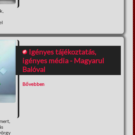
k,
el
Igényes tájékoztatás,
igényes média - Magyarul
Balóval
Bővebben
mert,
ás
yörgy