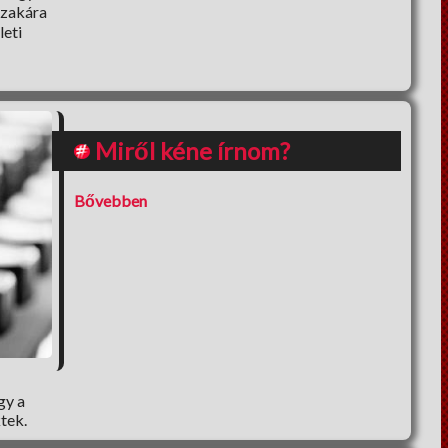
szakára
leti
Miről kéne írnom?
Bővebben
gy a
tek.