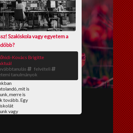
ssz! Szakiskola vagy egyetem a
ődőbb?
őhidi-Kovács Brigitte
Aktuál
ovábbtanulás
felvételi
etemi tanulmányok
nkban
olandó, mit is
unk, merre is
k tovább. Egy
iskolát
zunk vagy
 egyetemet?
el járhat
 az ember