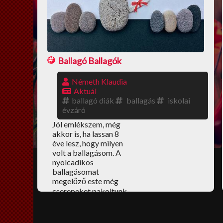
Ballagó Ballagók
Németh Klaudia
Aktuál
ballagó diák
ballagás
iskolai
évzáró
Jól emlékszem, még
akkor is, ha lassan 8
éve lesz, hogy milyen
volt a ballagásom. A
nyolcadikos
ballagásomat
megelőző este még
cserepeket pakoltunk,
hogy a házon kész
legyen a tető. A
ballagás napján pedig