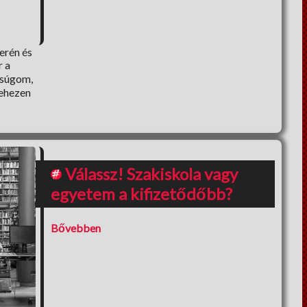
erén és
r a
gsúgom,
nehezen
y
Válassz! Szakiskola vagy
egyetem a kifizetődőbb?
Bővebben