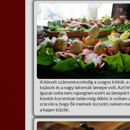
A húsvét számomra mindig a szagos kölnik, a 
tojások és a nagy lakomák ünnepe volt. Azt h
igazán soha nem rajongtam ezért az ünnepért
kisebb koromban talán még dühös is voltam 
srácokra, hogy ők mennek locsolni, nekem m
a hajam bűzlik.