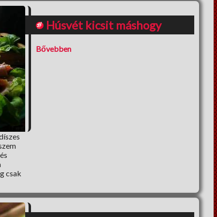
Húsvét kicsit máshogy
Bővebben
díszes
iszem
 és
a
eg csak