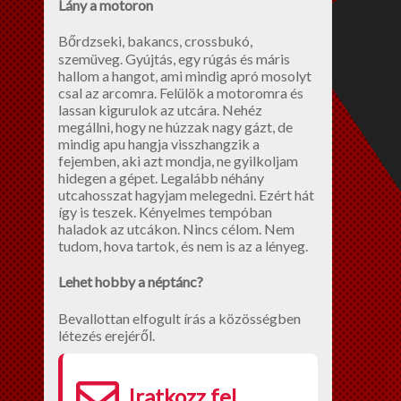
Lány a motoron
Bőrdzseki, bakancs, crossbukó,
szemüveg. Gyújtás, egy rúgás és máris
hallom a hangot, ami mindig apró mosolyt
csal az arcomra. Felülök a motoromra és
lassan kigurulok az utcára. Nehéz
megállni, hogy ne húzzak nagy gázt, de
mindig apu hangja visszhangzik a
fejemben, aki azt mondja, ne gyilkoljam
hidegen a gépet. Legalább néhány
utcahosszat hagyjam melegedni. Ezért hát
így is teszek. Kényelmes tempóban
haladok az utcákon. Nincs célom. Nem
tudom, hova tartok, és nem is az a lényeg.
Lehet hobby a néptánc?
Bevallottan elfogult írás a közösségben
létezés erejéről.
Iratkozz fel