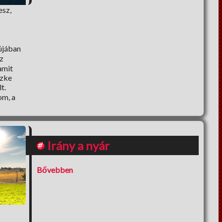
esz,
újában
z
amit
szke
t.
om, a
Irány a nyár
Bővebben