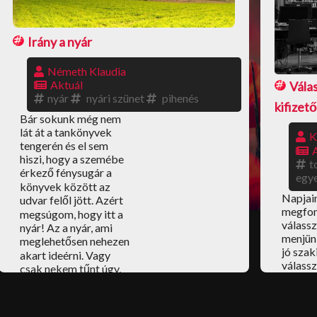
Irány a nyár
Németh Klaudia
Aktuál
Vála
nyár
nyári szünet
pihenés
kifizet
Bár sokunk még nem
lát át a tankönyvek
K
tengerén és el sem
hiszi, hogy a szemébe
t
érkező fénysugár a
egy
könyvek között az
Napjai
udvar felől jött. Azért
megfont
megsúgom, hogy itt a
válassz
nyár! Az a nyár, ami
menjün
meglehetősen nehezen
jó szak
akart ideérni. Vagy
válass
csak nekem tűnt úgy,
inkább
hogy elmaradt a
Melyikk
tavasz és 2 hete még
jobban
tél volt?