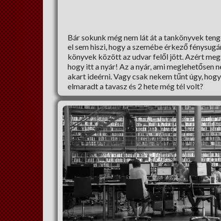
Bár sokunk még nem lát át a tankönyvek teng
el sem hiszi, hogy a szemébe érkező fénysugá
könyvek között az udvar felől jött. Azért me
hogy itt a nyár! Az a nyár, ami meglehetősen 
akart ideérni. Vagy csak nekem tűnt úgy, hog
elmaradt a tavasz és 2 hete még tél volt?