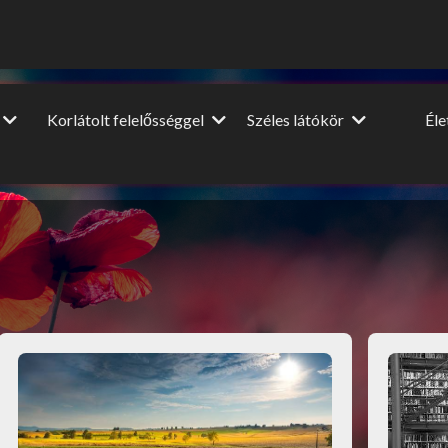
Korlátolt felelősséggel
Széles látókör
Él
Vendégcikkek
Dia
Film-Színház-Muzsika
NagyUtazó
A nagy
ópa
Beszéljünk másról
Interjú
Lel
u
DIY
Könyvajánló
HM
Ünnepek