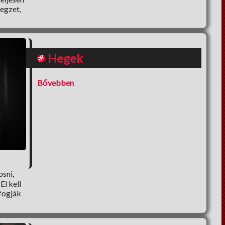
legzet,
Hegek
Bővebben
sni,
El kell
 fogják