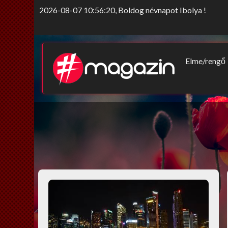
2026-08-07 10:56:20, Boldog névnapot Ibolya !
Elme/rengő
Elv/érzek
Sors-szink
Nem tab