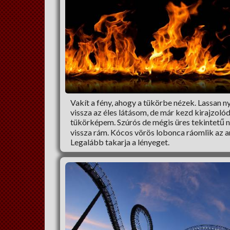
Vakít a fény, ahogy a tükörbe nézek. Lassan 
vissza az éles látásom, de már kezd kirajzolód
tükörképem. Szúrós de mégis üres tekintetű 
vissza rám. Kócos vörös lobonca ráomlik az a
Legalább takarja a lényeget.