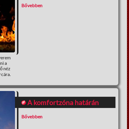
Bővebben
nyerem
ni a
nő néz
rcára.
A komfortzóna határán
Bővebben