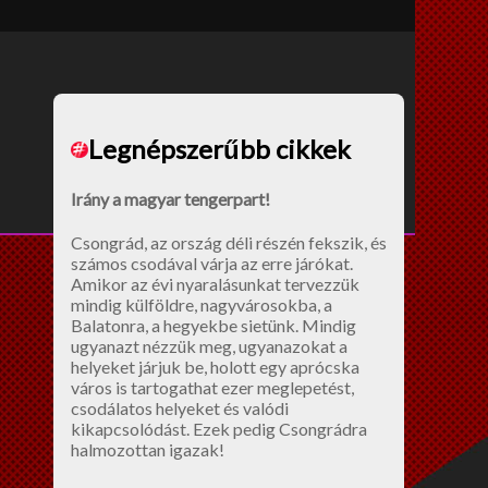
Legnépszerűbb cikkek
Irány a magyar tengerpart!
Csongrád, az ország déli részén fekszik, és
számos csodával várja az erre járókat.
Amikor az évi nyaralásunkat tervezzük
mindig külföldre, nagyvárosokba, a
Balatonra, a hegyekbe sietünk. Mindig
ugyanazt nézzük meg, ugyanazokat a
helyeket járjuk be, holott egy aprócska
város is tartogathat ezer meglepetést,
csodálatos helyeket és valódi
kikapcsolódást. Ezek pedig Csongrádra
halmozottan igazak!