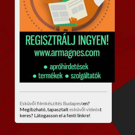
Esküvői filmkészítés Budapest
en?
Megíbzható, tapasztalt
esküvői videós
t
keres? Látogasson el a fenti linkre!