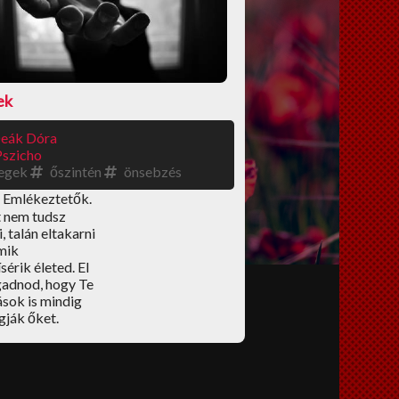
ek
eák Dóra
Pszicho
egek
őszintén
önsebzés
 Emlékeztetők.
 nem tudsz
, talán eltakarni
mik
sérik életed. El
gadnod, hogy Te
ások is mindig
ogják őket.