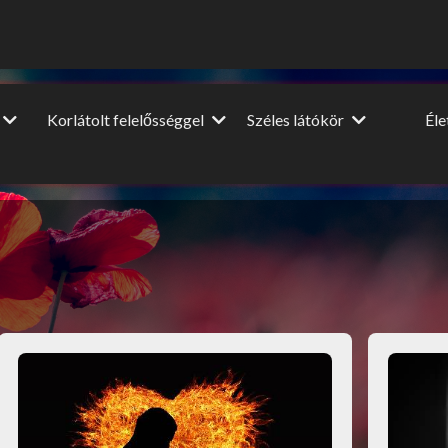
Korlátolt felelősséggel
Széles látókör
Él
Vendégcikkek
Dia
Film-Színház-Muzsika
NagyUtazó
A nagy
ópa
Beszéljünk másról
Interjú
Lel
u
DIY
Könyvajánló
HM
Ünnepek