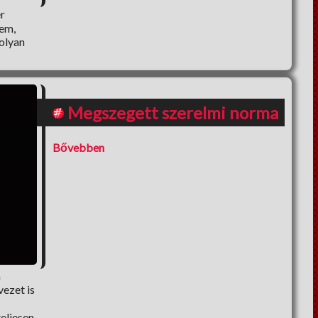
r
Nem,
olyan
Megszegett szerelmi norma
Bővebben
a
vezet is
eljesen