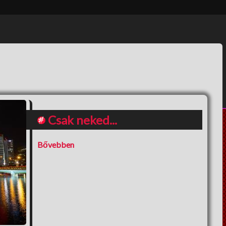
érzések, nincs lélegzet,
nincs fájdalom.
Csak neked...
Bővebben