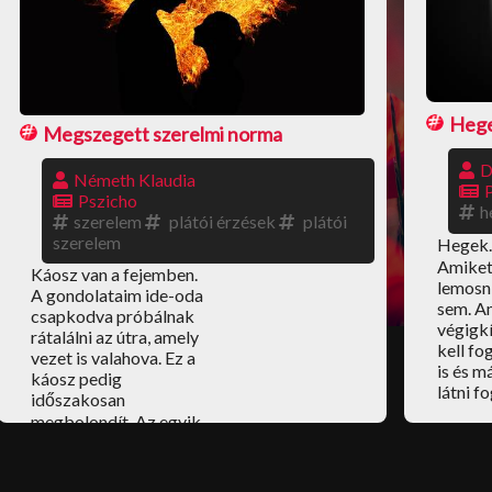
Heg
Megszegett szerelmi norma
D
Németh Klaudia
Pszicho
h
szerelem
plátói érzések
plátói
szerelem
Hegek.
Amiket
Káosz van a fejemben.
lemosni
A gondolataim ide-oda
sem. A
csapkodva próbálnak
végigkí
rátalálni az útra, amely
kell fo
vezet is valahova. Ez a
is és m
káosz pedig
látni f
időszakosan
megbolondít. Az egyik
pillanatban az elmém
teljesen leáll és nincs
világ, nincsenek