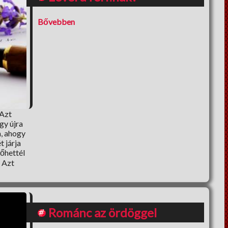
Bővebben
 Azt
gy újra
m, ahogy
 járja
nőhettél
 Azt
Románc az ördöggel