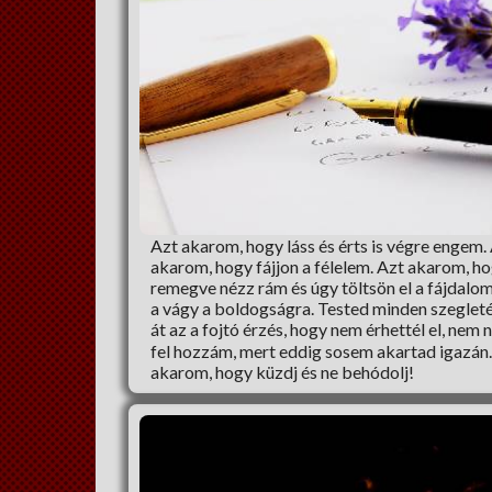
Azt akarom, hogy láss és érts is végre engem.
akarom, hogy fájjon a félelem. Azt akarom, ho
remegve nézz rám és úgy töltsön el a fájdalo
a vágy a boldogságra. Tested minden szegletét
át az a fojtó érzés, hogy nem érhettél el, nem 
fel hozzám, mert eddig sosem akartad igazán.
akarom, hogy küzdj és ne behódolj!