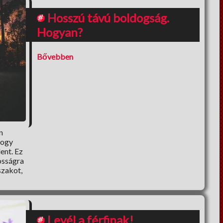
Hosszú távú boldogság.
Hogyan?
Bővebben
n
hogy
ent. Ez
osságra
szakot,
Levél a férfinak!