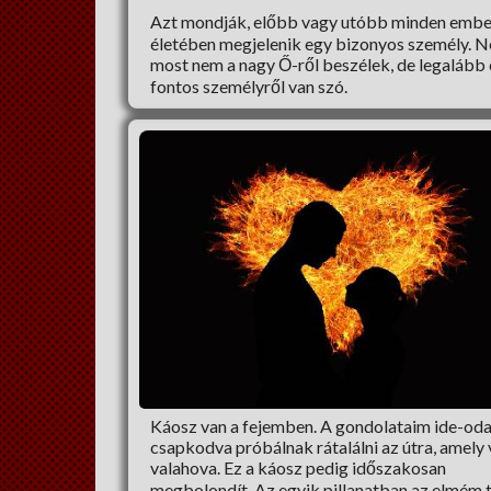
Azt mondják, előbb vagy utóbb minden embe
életében megjelenik egy bizonyos személy. 
most nem a nagy Ő-ről beszélek, de legalább 
fontos személyről van szó.
Káosz van a fejemben. A gondolataim ide-od
csapkodva próbálnak rátalálni az útra, amely 
valahova. Ez a káosz pedig időszakosan
megbolondít. Az egyik pillanatban az elmém t