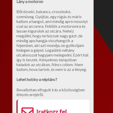
Lány a motoron
Bőrdzseki, bakancs, crossbukó,
szemüveg. Gyújtás, egy rúgás és máris
hallom a hangot, ami mindig apró mosolyt
csal az arcomra. Felülök a motoromra és
lassan kigurulok az utcára. Nehéz
megállni, hogy ne húzzak nagy gázt, de
mindig apu hangja visszhangzik a
fejemben, aki azt mondja, ne gyilkoljam
hidegen a gépet. Legalább néhány
utcahosszat hagyjam melegedni. Ezért hát
így is teszek. Kényelmes tempóban
haladok az utcákon. Nincs célom. Nem
tudom, hova tartok, és nem is az a lényeg.
Lehet hobby a néptánc?
Bevallottan elfogult írás a közösségben
létezés erejéről.
Iratkozz fel