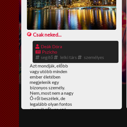
Csak neked...
Deák Dóra
Pszicho
segítő
lelki társ
személyes
Azt mondják, előbb
vagy utóbb minden
ember életében
megjelenik egy
bizonyos személy.
Nem, most nem a nagy
Ő-ről beszélek, de
legalább olyan fontos
személyről van szó.