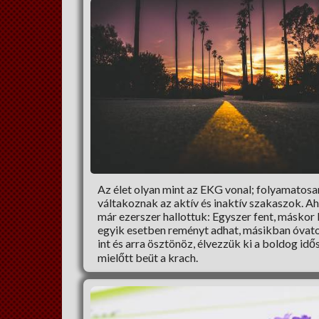
Az élet olyan mint az EKG vonal; folyamatosa
váltakoznak az aktív és inaktív szakaszok. A
már ezerszer hallottuk: Egyszer fent, máskor l
egyik esetben reményt adhat, másikban óvat
int és arra ösztönöz, élvezzük ki a boldog idő
mielőtt beüt a krach.