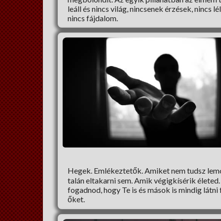
leáll és nincs világ, nincsenek érzések, nincs lé
nincs fájdalom.
Hegek. Emlékeztetők. Amiket nem tudsz lemo
talán eltakarni sem. Amik végigkísérik életed. 
fogadnod, hogy Te is és mások is mindig látni
őket.