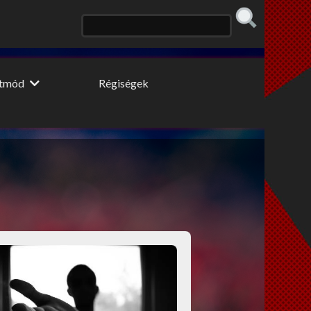
etmód
Régiségek
 konyhája
Erős fekete
 fogyidráma
Cooltúr Koktél
ki Pillér
Limonádé
 tippek